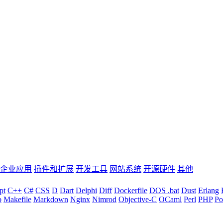
企业应用
插件和扩展
开发工具
网站系统
开源硬件
其他
pt
C++
C#
CSS
D
Dart
Delphi
Diff
Dockerfile
DOS .bat
Dust
Erlang
b
Makefile
Markdown
Nginx
Nimrod
Objective-C
OCaml
Perl
PHP
Po