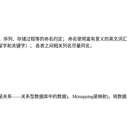
、序列、存储过程等的命名约定； 命名使用富有意义的英文词汇
cle保留字和关键字）； 各表之间相关列名尽量同名；
、R(relation是关系——关系型数据库中的数据)、M(mapping是