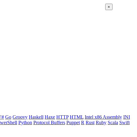
×
F#
Go
Groovy
Haskell
Haxe
HTTP
HTML
Intel x86 Assembly
INI
werShell
Python
Protocol Buffers
Puppet
R
Rust
Ruby
Scala
Swift