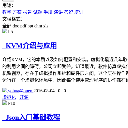
用途：
教学
方案
报告
试题
手册
演讲
答辩
培训
文档格式：
全部
doc
pdf
ppt
chm
xls
P5
KVM介绍与应用
介绍KVM，它的本质以及如何配置和安装。虚拟化最近几年
的利用之间的障碍，公司立即受益。知道最近，软件仿真虚拟
机监视器，存在于虚拟操作系统和硬件层之间，这个层在操作
运行在一个虚拟化环境中，因此每个使用管理程序的协作都在
yohua@open
2016-08-04
0
0
虚拟化
开源
P10
Json入门基础教程