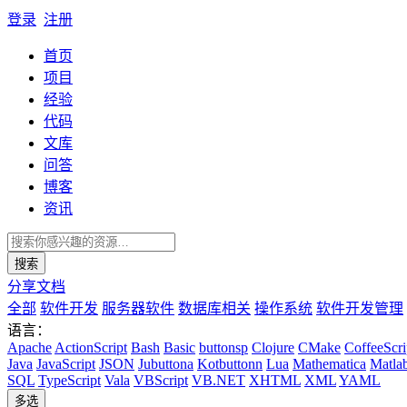
登录
注册
首页
项目
经验
代码
文库
问答
博客
资讯
搜索
分享文档
全部
软件开发
服务器软件
数据库相关
操作系统
软件开发管理
语言：
Apache
ActionScript
Bash
Basic
buttonsp
Clojure
CMake
CoffeeScri
Java
JavaScript
JSON
Jubuttona
Kotbuttonn
Lua
Mathematica
Matla
SQL
TypeScript
Vala
VBScript
VB.NET
XHTML
XML
YAML
多选