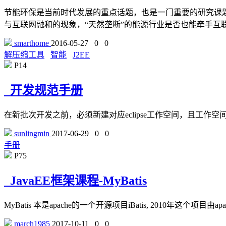
节能环保是当前时代发展的重点话题，也是一门重要的研究课
与互联网融和的现象，“天然垄断”的能源行业是否也能牵手互
smarthome
2016-05-27
0
0
解压缩工具
智能
J2EE
P14
开发规范手册
在新批次开发之前，必须新建对应eclipse工作空间，且工
sunlingmin
2017-06-29
0
0
手册
P75
JavaEE框架课程-MyBatis
MyBatis 本是apache的一个开源项目iBatis, 2010年这个项目由apac
march1985
2017-10-11
0
0