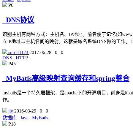
P6
DNS协议
识别主机有两种方式：主机名、IP地址。前者便于记忆(如www
立IP地址与主机名间的映射，这就是域名系统DNS做的工作。DN
sun111123
2017-06-28
0
0
DNS
HTTP
P45
MyBatis高级映射查询缓存和spring整合
mybatis是一个持久层框架，是apache下的开源项目，前身是it
作。
jly
2016-03-29
0
0
数据库
Java
MyBatis
P18