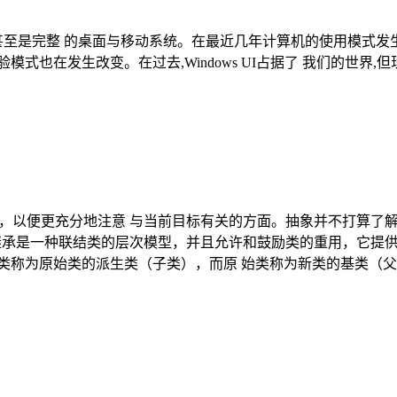
架,甚至是完整 的桌面与移动系统。在最近几年计算机的使用模式
式也在发生改变。在过去,Windows UI占据了 我们的世界,
方面，以便更充分地注意 与当前目标有关的方面。抽象并不打算了
： 继承是一种联结类的层次模型，并且允许和鼓励类的重用，它提
类称为原始类的派生类（子类），而原 始类称为新类的基类（父