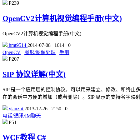
P239
OpenCV2计算机视觉编程手册(中文)
OpenCV2计算机视觉编程手册(中文)
hmt9514
2014-07-08
1614
0
OpenCV
图形/图像处理
手册
P207
SIP 协议详解(中文)
SIP 是一个应用层的控制协议，可以用来建立、修改、和终止多媒
在的会话中方便的增加（或者删除）。SIP 显示的支持名字
yianzhi
2013-12-26
2150
0
电话/通讯/IM聊天
P51
WCF教程 C#