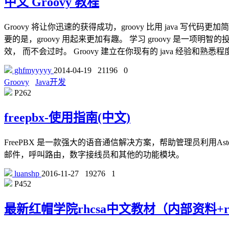
中文 Groovy 教程
Groovy 将让你迅速的获得成功，groovy 比用 java 
要的是，groovy 用起来更加有趣。 学习 groovy 是一项明智的
效， 而不会过时。 Groovy 建立在你现有的 java 经验和熟悉
ghfmyyyyy
2014-04-19
21196
0
Groovy
Java开发
P262
freepbx-使用指南(中文)
FreePBX 是一款强大的语音通信解决方案，帮助管理员利用As
邮件，呼叫路由，数字接线员和其他的功能模块。
luanshp
2016-11-27
19276
1
P452
最新红帽学院rhcsa中文教材（内部资料+rh