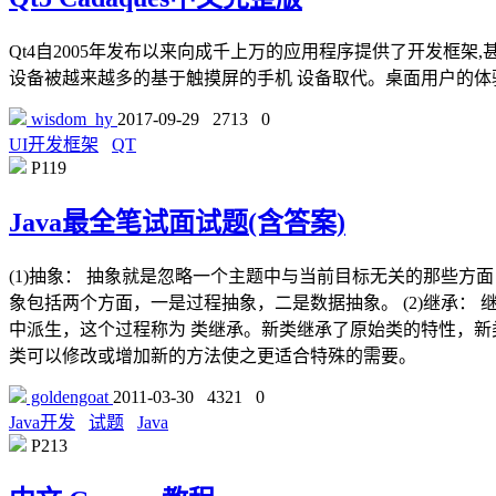
Qt4自2005年发布以来向成千上万的应用程序提供了开发框
设备被越来越多的基于触摸屏的手机 设备取代。桌面用户的体验模
wisdom_hy
2017-09-29
2713
0
UI开发框架
QT
P119
Java最全笔试面试题(含答案)
(1)抽象： 抽象就是忽略一个主题中与当前目标无关的那些
象包括两个方面，一是过程抽象，二是数据抽象。 (2)继承
中派生，这个过程称为 类继承。新类继承了原始类的特性，新
类可以修改或增加新的方法使之更适合特殊的需要。
goldengoat
2011-03-30
4321
0
Java开发
试题
Java
P213