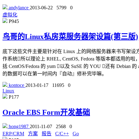
andylance
2013-06-22
5799
0
虚拟化
P945
鸟哥的Linux私房菜服务器架设篇(第三版)
底下这些文件主要是针对在 Linux 上的网络服务器来书写架设方式的，鸟哥主要
作系统所以理论上 RHEL, CentOS, Fedora 等版
括 CentOS/Fedora 的 yum 以及 SuSE 的 YOU 
的数据可以在第一时间内『自动』修补完毕嘛。
kontoce
2013-01-17
11695
0
Linux
P177
Oracle EBS Form开发基础
hong1987
2011-11-07
2568
0
ERP/CRM
方案
报告
C/C++
Go