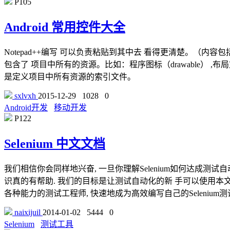
P105
Android 常用控件大全
Notepad++编写 可以负责粘贴到其中去 看得更清楚。（内容包括了
包含了 项目中所有的资源。比如：程序图标（drawable） ,布局文
是定义项目中所有资源的索引文件。
sxlvxh
2015-12-29
1028
0
Android开发
移动开发
P122
Selenium 中文文档
我们相信你会同样地兴奋, 一旦你理解Selenium如何达成测
识真的有帮助. 我们的目标是让测试自动化的新 手可以使用本文档作
各种能力的测试工程师, 快速地成为高效编写自己的Selenium
naixijuil
2014-01-02
5444
0
Selenium
测试工具