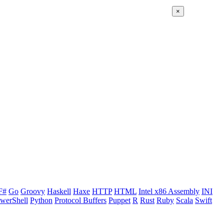
×
F#
Go
Groovy
Haskell
Haxe
HTTP
HTML
Intel x86 Assembly
INI
werShell
Python
Protocol Buffers
Puppet
R
Rust
Ruby
Scala
Swift