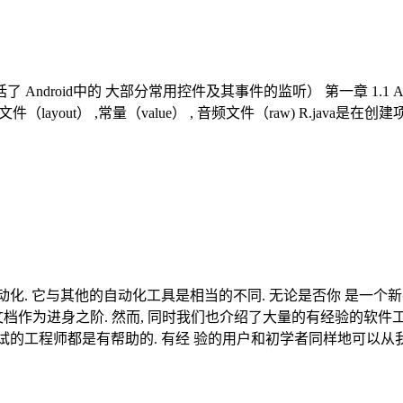
 Android中的 大部分常用控件及其事件的监听） 第一章 1.1 A
件（layout） ,常量（value） , 音频文件（raw) R.j
试自动化. 它与其他的自动化工具是相当的不同. 无论是否你 是一
为进身之阶. 然而, 同时我们也介绍了大量的有经验的软件工程师感兴趣
测试的工程师都是有帮助的. 有经 验的用户和初学者同样地可以从我们的