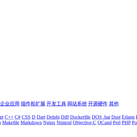
企业应用
插件和扩展
开发工具
网站系统
开源硬件
其他
pt
C++
C#
CSS
D
Dart
Delphi
Diff
Dockerfile
DOS .bat
Dust
Erlang
b
Makefile
Markdown
Nginx
Nimrod
Objective-C
OCaml
Perl
PHP
Po