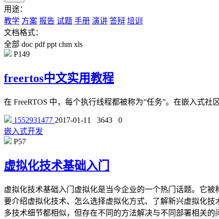
用途：
教学
方案
报告
试题
手册
演讲
答辩
培训
文档格式：
全部
doc
pdf
ppt
chm
xls
P149
freertos中文实用教程
在 FreeRTOS 中，每个执行线程都被称为”任务”。在嵌
1552931477
2017-01-11
3643
0
嵌入式开发
P57
虚拟化技术基础入门
虚拟化技术基础入门虚拟化是当今企业的一个热门话题。它被
要介绍虚拟化技术、怎么选择虚拟化方式、了解新兴虚拟化技术V
多技术细节都相似，但存在不同的方法解决与不同部署相关的