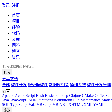
登录
注册
首页
项目
经验
代码
文库
问答
博客
资讯
搜索
分享文档
全部
软件开发
服务器软件
数据库相关
操作系统
软件开发管理
语言：
Apache
ActionScript
Bash
Basic
buttonsp
Clojure
CMake
CoffeeScri
Java
JavaScript
JSON
Jubuttona
Kotbuttonn
Lua
Mathematica
Matla
SQL
TypeScript
Vala
VBScript
VB.NET
XHTML
XML
YAML
多选