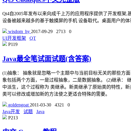
Qt4自2005年发布以来向成千上万的应用程序提供了开发框
设备被越来越多的基于触摸屏的手机 设备取代。桌面用户的体验模
wisdom_hy
2017-09-29
2713
0
UI开发框架
QT
P119
Java最全笔试面试题(含答案)
(1)抽象： 抽象就是忽略一个主题中与当前目标无关的那些
象包括两个方面，一是过程抽象，二是数据抽象。 (2)继承
中派生，这个过程称为 类继承。新类继承了原始类的特性，新
类可以修改或增加新的方法使之更适合特殊的需要。
goldengoat
2011-03-30
4321
0
Java开发
试题
Java
P213