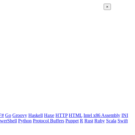
×
F#
Go
Groovy
Haskell
Haxe
HTTP
HTML
Intel x86 Assembly
INI
werShell
Python
Protocol Buffers
Puppet
R
Rust
Ruby
Scala
Swift