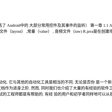
 Android中的 大部分常用控件及其事件的监听） 第一章 1.1 A
件（layout） ,常量（value） , 音频文件（raw) R.j
试自动化. 它与其他的自动化工具是相当的不同. 无论是否你 是一
为进身之阶. 然而, 同时我们也介绍了大量的有经验的软件工程师感兴趣
测试的工程师都是有帮助的. 有经 验的用户和初学者同样地可以从我们的