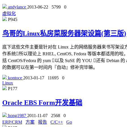
andylance
2013-06-22
5799
0
虚拟化
P945
鸟哥的Linux私房菜服务器架设篇(第三版)
底下这些文件主要是针对在 Linux 上的网络服务器来书写架设方式的，鸟哥主要
作系统所以理论上 RHEL, CentOS, Fedora 等版
括 CentOS/Fedora 的 yum 以及 SuSE 的 YOU 
的数据可以在第一时间内『自动』修补完毕嘛。
kontoce
2013-01-17
11695
0
Linux
P177
Oracle EBS Form开发基础
hong1987
2011-11-07
2568
0
ERP/CRM
方案
报告
C/C++
Go