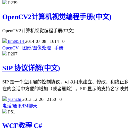
P239
OpenCV2计算机视觉编程手册(中文)
OpenCV2计算机视觉编程手册(中文)
hmt9514
2014-07-08
1614
0
OpenCV
图形/图像处理
手册
P207
SIP 协议详解(中文)
SIP 是一个应用层的控制协议，可以用来建立、修改、和终止多媒
在的会话中方便的增加（或者删除）。SIP 显示的支持名字
yianzhi
2013-12-26
2150
0
电话/通讯/IM聊天
P51
WCF教程 C#