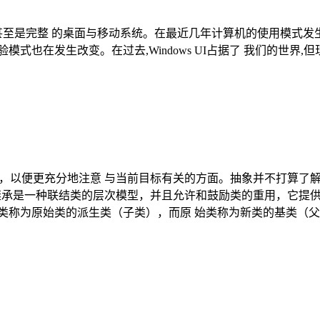
架,甚至是完整 的桌面与移动系统。在最近几年计算机的使用模式
式也在发生改变。在过去,Windows UI占据了 我们的世界,
方面，以便更充分地注意 与当前目标有关的方面。抽象并不打算了
： 继承是一种联结类的层次模型，并且允许和鼓励类的重用，它提
类称为原始类的派生类（子类），而原 始类称为新类的基类（父