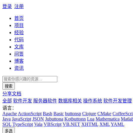
登录
注册
首页
项目
经验
代码
文库
问答
博客
资讯
搜索
分享文档
全部
软件开发
服务器软件
数据库相关
操作系统
软件开发管理
语言：
Apache
ActionScript
Bash
Basic
buttonsp
Clojure
CMake
CoffeeScri
Java
JavaScript
JSON
Jubuttona
Kotbuttonn
Lua
Mathematica
Matla
SQL
TypeScript
Vala
VBScript
VB.NET
XHTML
XML
YAML
多选