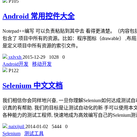
P105
Android 常用控件大全
Notepad++编写 可以负责粘贴到其中去 看得更清楚。（内容包括了
包含了 项目中所有的资源。比如：程序图标（drawable） ,布局文
是定义项目中所有资源的索引文件。
sxlvxh
2015-12-29
1028
0
Android开发
移动开发
P122
Selenium 中文文档
我们相信你会同样地兴奋, 一旦你理解Selenium如何达成测
识真的有帮助. 我们的目标是让测试自动化的新 手可以使用本文档作
各种能力的测试工程师, 快速地成为高效编写自己的Selenium
naixijuil
2014-01-02
5444
0
Selenium
测试工具