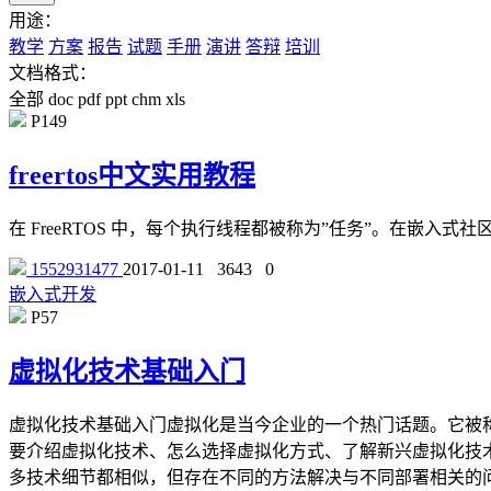
用途：
教学
方案
报告
试题
手册
演讲
答辩
培训
文档格式：
全部
doc
pdf
ppt
chm
xls
P149
freertos中文实用教程
在 FreeRTOS 中，每个执行线程都被称为”任务”。在嵌
1552931477
2017-01-11
3643
0
嵌入式开发
P57
虚拟化技术基础入门
虚拟化技术基础入门虚拟化是当今企业的一个热门话题。它被
要介绍虚拟化技术、怎么选择虚拟化方式、了解新兴虚拟化技术V
多技术细节都相似，但存在不同的方法解决与不同部署相关的