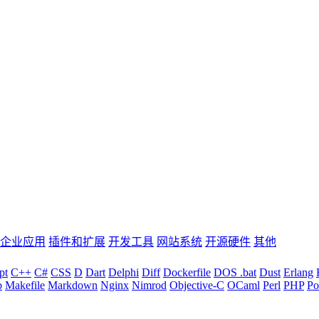
企业应用
插件和扩展
开发工具
网站系统
开源硬件
其他
pt
C++
C#
CSS
D
Dart
Delphi
Diff
Dockerfile
DOS .bat
Dust
Erlang
b
Makefile
Markdown
Nginx
Nimrod
Objective-C
OCaml
Perl
PHP
Po