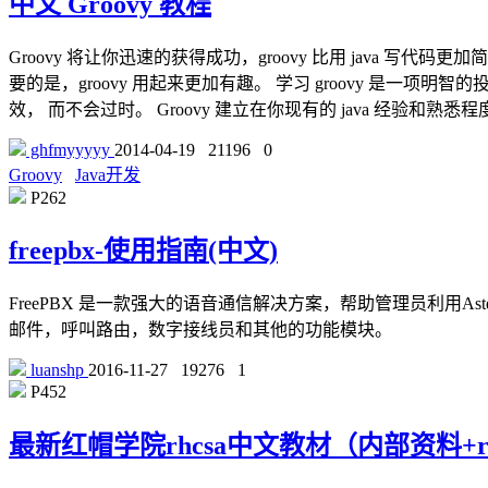
中文 Groovy 教程
Groovy 将让你迅速的获得成功，groovy 比用 java 
要的是，groovy 用起来更加有趣。 学习 groovy 是一项明智的
效， 而不会过时。 Groovy 建立在你现有的 java 经验和熟悉
ghfmyyyyy
2014-04-19
21196
0
Groovy
Java开发
P262
freepbx-使用指南(中文)
FreePBX 是一款强大的语音通信解决方案，帮助管理员利用As
邮件，呼叫路由，数字接线员和其他的功能模块。
luanshp
2016-11-27
19276
1
P452
最新红帽学院rhcsa中文教材（内部资料+rh