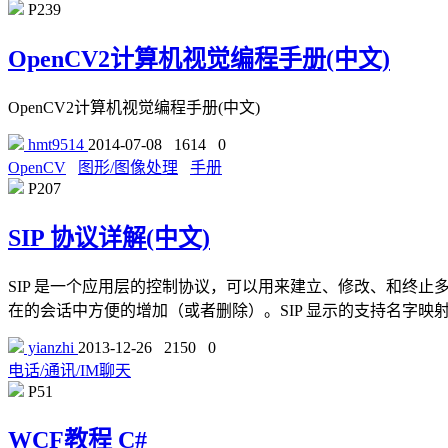
P239
OpenCV2计算机视觉编程手册(中文)
OpenCV2计算机视觉编程手册(中文)
hmt9514
2014-07-08
1614
0
OpenCV
图形/图像处理
手册
P207
SIP 协议详解(中文)
SIP 是一个应用层的控制协议，可以用来建立、修改、和终止多媒
在的会话中方便的增加（或者删除）。SIP 显示的支持名字
yianzhi
2013-12-26
2150
0
电话/通讯/IM聊天
P51
WCF教程 C#