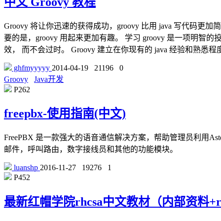
中文 Groovy 教程
Groovy 将让你迅速的获得成功，groovy 比用 java 
要的是，groovy 用起来更加有趣。 学习 groovy 是一项明智的
效， 而不会过时。 Groovy 建立在你现有的 java 经验和熟悉
ghfmyyyyy
2014-04-19
21196
0
Groovy
Java开发
P262
freepbx-使用指南(中文)
FreePBX 是一款强大的语音通信解决方案，帮助管理员利用As
邮件，呼叫路由，数字接线员和其他的功能模块。
luanshp
2016-11-27
19276
1
P452
最新红帽学院rhcsa中文教材（内部资料+rh