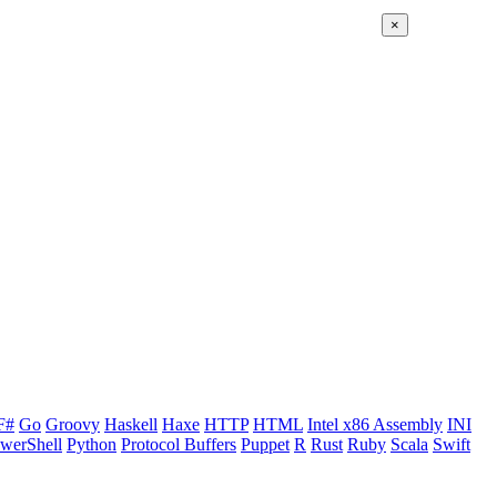
×
F#
Go
Groovy
Haskell
Haxe
HTTP
HTML
Intel x86 Assembly
INI
werShell
Python
Protocol Buffers
Puppet
R
Rust
Ruby
Scala
Swift