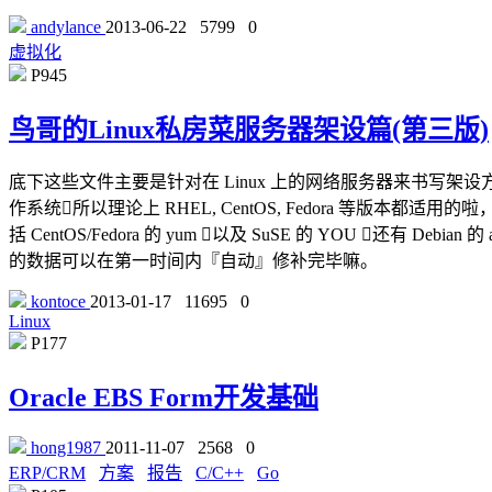
andylance
2013-06-22
5799
0
虚拟化
P945
鸟哥的Linux私房菜服务器架设篇(第三版)
底下这些文件主要是针对在 Linux 上的网络服务器来书写架设方式的，鸟哥主要
作系统所以理论上 RHEL, CentOS, Fedora 等版
括 CentOS/Fedora 的 yum 以及 SuSE 的 YOU 
的数据可以在第一时间内『自动』修补完毕嘛。
kontoce
2013-01-17
11695
0
Linux
P177
Oracle EBS Form开发基础
hong1987
2011-11-07
2568
0
ERP/CRM
方案
报告
C/C++
Go