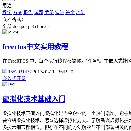
用途：
教学
方案
报告
试题
手册
演讲
答辩
培训
文档格式：
全部
doc
pdf
ppt
chm
xls
P149
freertos中文实用教程
在 FreeRTOS 中，每个执行线程都被称为”任务”。在嵌
1552931477
2017-01-11
3643
0
嵌入式开发
P57
虚拟化技术基础入门
虚拟化技术基础入门虚拟化是当今企业的一个热门话题。它被
要介绍虚拟化技术、怎么选择虚拟化方式、了解新兴虚拟化技术V
多技术细节都相似，但存在不同的方法解决与不同部署相关的