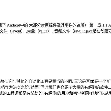
 Android中的 大部分常用控件及其事件的监听） 第一章 1.1 A
件（layout） ,常量（value） , 音频文件（raw) R.j
试自动化. 它与其他的自动化工具是相当的不同. 无论是否你 是一
为进身之阶. 然而, 同时我们也介绍了大量的有经验的软件工程师感兴趣
测试的工程师都是有帮助的. 有经 验的用户和初学者同样地可以从我们的