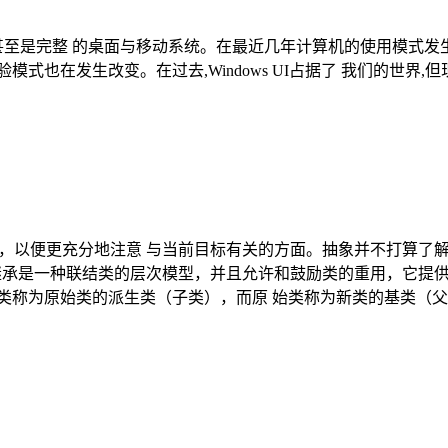
架,甚至是完整 的桌面与移动系统。在最近几年计算机的使用模式
式也在发生改变。在过去,Windows UI占据了 我们的世界,
方面，以便更充分地注意 与当前目标有关的方面。抽象并不打算了
： 继承是一种联结类的层次模型，并且允许和鼓励类的重用，它提
类称为原始类的派生类（子类），而原 始类称为新类的基类（父