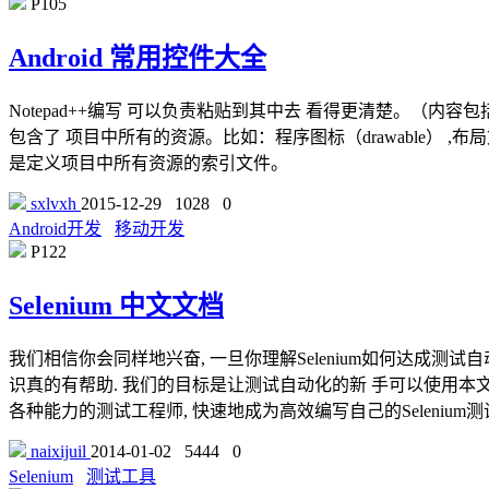
P105
Android 常用控件大全
Notepad++编写 可以负责粘贴到其中去 看得更清楚。（内容包括了
包含了 项目中所有的资源。比如：程序图标（drawable） ,布局文
是定义项目中所有资源的索引文件。
sxlvxh
2015-12-29
1028
0
Android开发
移动开发
P122
Selenium 中文文档
我们相信你会同样地兴奋, 一旦你理解Selenium如何达成测
识真的有帮助. 我们的目标是让测试自动化的新 手可以使用本文档作
各种能力的测试工程师, 快速地成为高效编写自己的Selenium
naixijuil
2014-01-02
5444
0
Selenium
测试工具