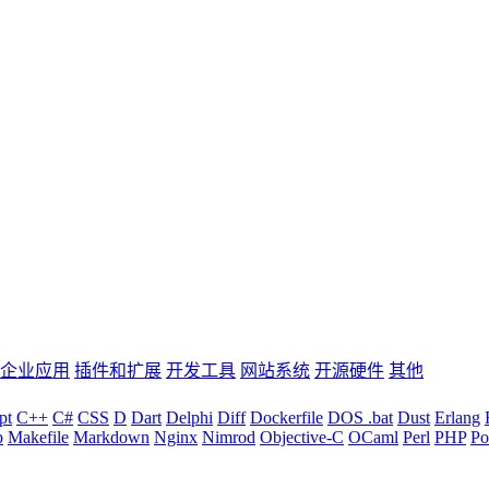
企业应用
插件和扩展
开发工具
网站系统
开源硬件
其他
pt
C++
C#
CSS
D
Dart
Delphi
Diff
Dockerfile
DOS .bat
Dust
Erlang
b
Makefile
Markdown
Nginx
Nimrod
Objective-C
OCaml
Perl
PHP
Po