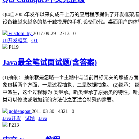
Qt4自2005年发布以来向成千上万的应用程序提供了开发框
设备被越来越多的基于触摸屏的手机 设备取代。桌面用户的体验模
wisdom_hy
2017-09-29
2713
0
UI开发框架
QT
P119
Java最全笔试面试题(含答案)
(1)抽象： 抽象就是忽略一个主题中与当前目标无关的那些
象包括两个方面，一是过程抽象，二是数据抽象。 (2)继承
中派生，这个过程称为 类继承。新类继承了原始类的特性，新
类可以修改或增加新的方法使之更适合特殊的需要。
goldengoat
2011-03-30
4321
0
Java开发
试题
Java
P213