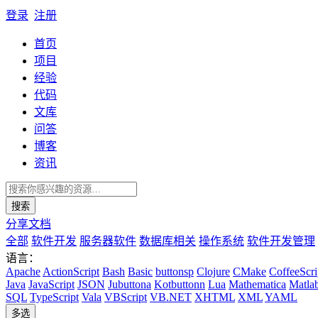
登录
注册
首页
项目
经验
代码
文库
问答
博客
资讯
搜索
分享文档
全部
软件开发
服务器软件
数据库相关
操作系统
软件开发管理
语言：
Apache
ActionScript
Bash
Basic
buttonsp
Clojure
CMake
CoffeeScri
Java
JavaScript
JSON
Jubuttona
Kotbuttonn
Lua
Mathematica
Matla
SQL
TypeScript
Vala
VBScript
VB.NET
XHTML
XML
YAML
多选