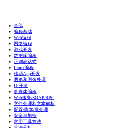
首
代
项
文
全部
问
经
资
页
码
目
库
答
验
讯
编程基础
Web编程
网络编程
游戏开发
数据库编程
正则表达式
Linux编程
移动App开发
图形和图像处理
UI开发
多媒体编程
Web服务/SOAP/RPC
文件处理和文本解析
配置/脚本/批处理
安全与加密
常用工具方法
算法分析