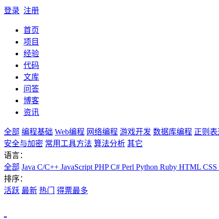
登录
注册
首页
项目
经验
代码
文库
问答
博客
资讯
全部
编程基础
Web编程
网络编程
游戏开发
数据库编程
正则表
安全与加密
常用工具方法
算法分析
其它
语言：
全部
Java
C/C++
JavaScript
PHP
C#
Perl
Python
Ruby
HTML
CSS
排序：
活跃
最新
热门
得票最多