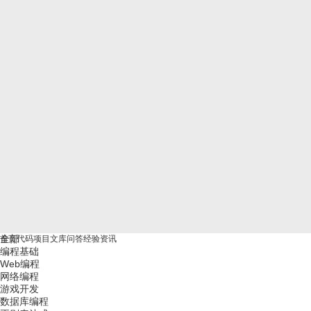
全部
首页
代码
项目
文库
问答
经验
资讯
编程基础
Web编程
网络编程
游戏开发
数据库编程