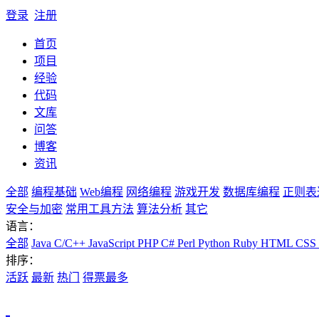
登录
注册
首页
项目
经验
代码
文库
问答
博客
资讯
全部
编程基础
Web编程
网络编程
游戏开发
数据库编程
正则表
安全与加密
常用工具方法
算法分析
其它
语言：
全部
Java
C/C++
JavaScript
PHP
C#
Perl
Python
Ruby
HTML
CSS
排序：
活跃
最新
热门
得票最多