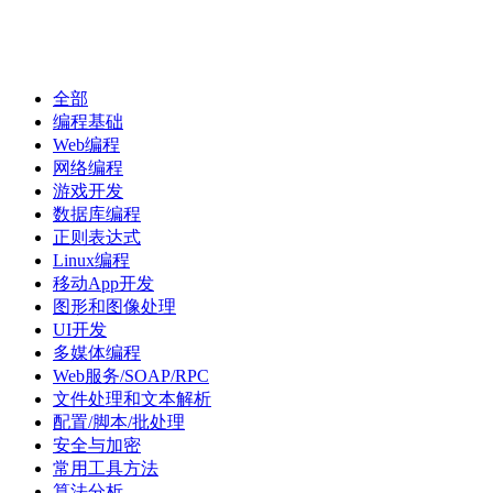
首
代
项
文
全部
问
经
资
页
码
目
库
答
验
讯
编程基础
Web编程
网络编程
游戏开发
数据库编程
正则表达式
Linux编程
移动App开发
图形和图像处理
UI开发
多媒体编程
Web服务/SOAP/RPC
文件处理和文本解析
配置/脚本/批处理
安全与加密
常用工具方法
算法分析