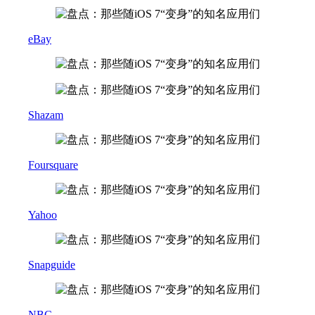
eBay
Shazam
Foursquare
Yahoo
Snapguide
NBC