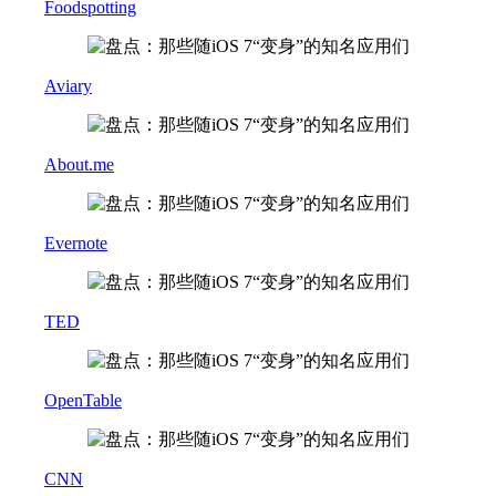
Foodspotting
Aviary
About.me
Evernote
TED
OpenTable
CNN