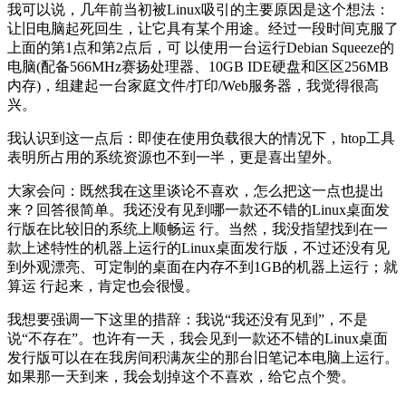
我可以说，几年前当初被Linux吸引的主要原因是这个想法：
让旧电脑起死回生，让它具有某个用途。经过一段时间克服了
上面的第1点和第2点后，可 以使用一台运行Debian Squeeze的
电脑(配备566MHz赛扬处理器、10GB IDE硬盘和区区256MB
内存)，组建起一台家庭文件/打印/Web服务器，我觉得很高
兴。
我认识到这一点后：即使在使用负载很大的情况下，htop工具
表明所占用的系统资源也不到一半，更是喜出望外。
大家会问：既然我在这里谈论不喜欢，怎么把这一点也提出
来？回答很简单。我还没有见到哪一款还不错的Linux桌面发
行版在比较旧的系统上顺畅运 行。当然，我没指望找到在一
款上述特性的机器上运行的Linux桌面发行版，不过还没有见
到外观漂亮、可定制的桌面在内存不到1GB的机器上运行；就
算运 行起来，肯定也会很慢。
我想要强调一下这里的措辞：我说“我还没有见到”，不是
说“不存在”。也许有一天，我会见到一款还不错的Linux桌面
发行版可以在在我房间积满灰尘的那台旧笔记本电脑上运行。
如果那一天到来，我会划掉这个不喜欢，给它点个赞。