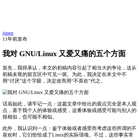
首
资
项
文
问
经
代
页
jopen
讯
目
库
答
验
码
11年前
发布
我对 GNU/Linux 又爱又痛的五个方面
首先，我得承认，本文的初稿内容引起了相当大的争论，这从
初稿末尾的留言区中可见一斑。为此，我决定在本文中不
用“讨厌”这个字眼，决定改而用“不喜欢”代之。
话虽如此，请牢记一点：这篇文章中给出的观点完全是本人观
点，基于我个人的体验或感受，这番体验或感受可能与别人的
很相似，也可能不相似。
此外，我认识到一点：鉴于体验或者感受而考虑这些所谓的不
喜欢时，它们恰恰成了Linux的实际强项。不过，这些事实常