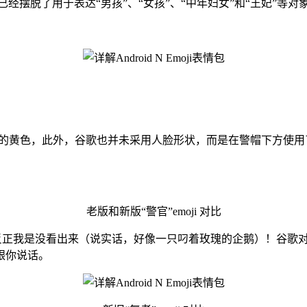
le 已经摆脱了用于表达“男孩”、“女孩”、“中年妇女”和“王妃”等对象
常奇怪的黄色，此外，谷歌也并未采用人脸形状，而是在警帽下方
老版和新版“警官”emoji 对比
，反正我是没看出来（说实话，好像一只叼着玫瑰的企鹅）！谷歌对这
跟你说话。