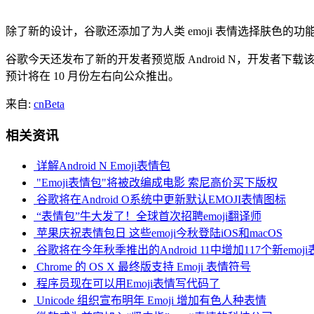
除了新的设计，谷歌还添加了为人类 emoji 表情选择肤色的
谷歌今天还发布了新的开发者预览版 Android N，开发者下载该系
预计将在 10 月份左右向公众推出。
来自:
cnBeta
相关资讯
详解Android N Emoji表情包
"Emoji表情包"将被改编成电影 索尼高价买下版权
谷歌将在Android O系统中更新默认EMOJI表情图标
“表情包”牛大发了！全球首次招聘emoji翻译师
苹果庆祝表情包日 这些emoji今秋登陆iOS和macOS
谷歌将在今年秋季推出的Android 11中增加117个新emoji
Chrome 的 OS X 最终版支持 Emoji 表情符号
程序员现在可以用Emoji表情写代码了
Unicode 组织宣布明年 Emoji 增加有色人种表情