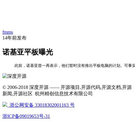
首
资
项
文
问
经
代
页
fmms
讯
目
库
答
验
码
14年前
发布
诺基亚平板曝光
     此前，诺基亚曾一再表示，他们暂时没有推出平板电脑的计划。可事实真的如此吗。今天国外媒
© 2006-2018 深度开源 —— 开源项目,开源代码,开源文档,开源
新闻,开源社区 杭州精创信息技术有限公司
浙公网安备 33018302001163 号
浙ICP备09019653号-31