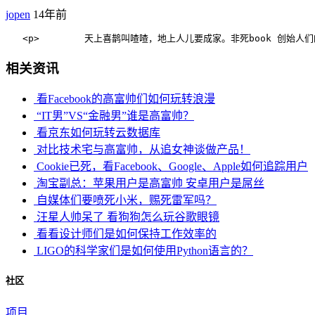
jopen
14年前
   <p>        天上喜鹊叫喳喳，地上人儿要成家。非死book 创始人们的结婚接力赛已经结
相关资讯
看Facebook的高富帅们如何玩转浪漫
“IT男”VS“金融男”谁是高富帅？
看京东如何玩转云数据库
对比技术宅与高富帅，从追女神谈做产品！
Cookie已死，看Facebook、Google、Apple如何追踪用户
淘宝副总：苹果用户是高富帅 安卓用户是屌丝
自媒体们要喷死小米，赐死雷军吗？
汪星人帅呆了 看狗狗怎么玩谷歌眼镜
看看设计师们是如何保持工作效率的
LIGO的科学家们是如何使用Python语言的？
社区
项目