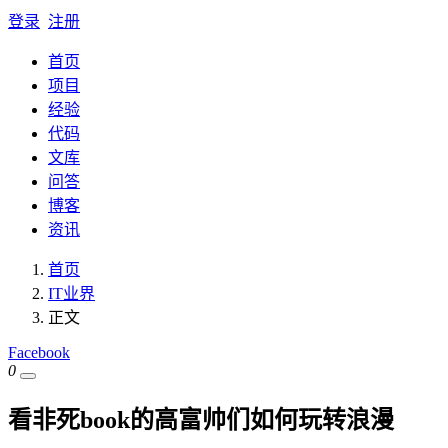
登录
注册
首页
项目
经验
代码
文库
问答
博客
资讯
首页
IT业界
正文
Facebook
0
看非死book的高富帅们如何玩转浪漫