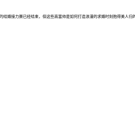
束，但这些高富帅是如何打造浪漫的求婚时刻抱得美人归的呢？让我们一起来羡慕嫉妒恨吧！</p>    <p