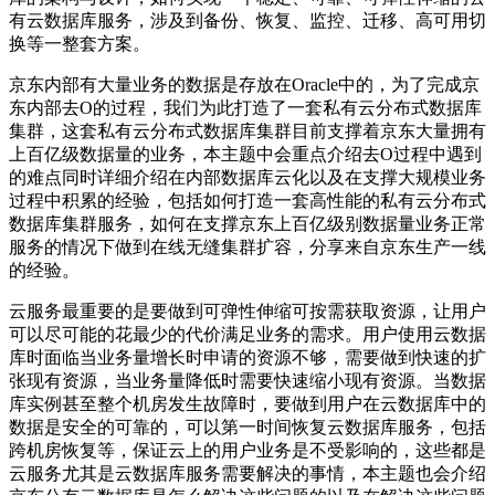
有云数据库服务，涉及到备份、恢复、监控、迁移、高可用切
换等一整套方案。
京东内部有大量业务的数据是存放在Oracle中的，为了完成京
东内部去O的过程，我们为此打造了一套私有云分布式数据库
集群，这套私有云分布式数据库集群目前支撑着京东大量拥有
上百亿级数据量的业务，本主题中会重点介绍去O过程中遇到
的难点同时详细介绍在内部数据库云化以及在支撑大规模业务
过程中积累的经验，包括如何打造一套高性能的私有云分布式
数据库集群服务，如何在支撑京东上百亿级别数据量业务正常
服务的情况下做到在线无缝集群扩容，分享来自京东生产一线
的经验。
云服务最重要的是要做到可弹性伸缩可按需获取资源，让用户
可以尽可能的花最少的代价满足业务的需求。用户使用云数据
库时面临当业务量增长时申请的资源不够，需要做到快速的扩
张现有资源，当业务量降低时需要快速缩小现有资源。当数据
库实例甚至整个机房发生故障时，要做到用户在云数据库中的
数据是安全的可靠的，可以第一时间恢复云数据库服务，包括
跨机房恢复等，保证云上的用户业务是不受影响的，这些都是
云服务尤其是云数据库服务需要解决的事情，本主题也会介绍