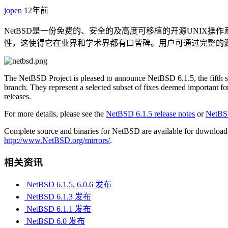
jopen
12年前
NetBSD是一份免费的、安全的及高度可移植的开源UNIX操作系
性，这使得它在业界和学术界都有口皆碑。用户可通过完整的源代码来获得支
The NetBSD Project is pleased to announce NetBSD 6.1.5, the fifth s
branch. They represent a selected subset of fixes deemed important for 
releases.
For more details, please see the
NetBSD 6.1.5 release notes
or
NetBSD
Complete source and binaries for NetBSD are available for download 
http://www.NetBSD.org/mirrors/
.
相关资讯
NetBSD 6.1.5, 6.0.6 发布
NetBSD 6.1.3 发布
NetBSD 6.1.1 发布
NetBSD 6.0 发布