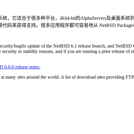
统，它适合于很多种平台，从64-bit的AlphaServers及
持。很多应用程序都可容易地从 NetBSD Packages Col
ecurity/bugfix update of the NetBSD 6.1 release branch, and NetBSD 6.
security or stability reasons, and if you are running a prior release of 
 6.0.6 release notes.
at many sites around the world. A list of download sites providing F