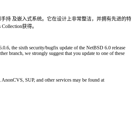
桌面系统到手持 及嵌入式系统。它在设计上非常整洁，并拥有先进的特
lection获得。
0.6, the sixth security/bugfix update of the NetBSD 6.0 release
either branch, we strongly suggest that you update to one of these
TP, AnonCVS, SUP, and other services may be found at