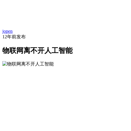
首
资
项
文
问
经
代
页
jopen
讯
目
库
答
验
码
12年前
发布
物联网离不开人工智能