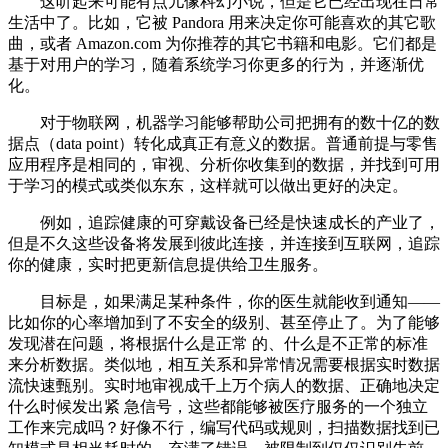
这听起来可能有点儿像科幻小说，但是它已经出现在日常
生活中了。比如，它被 Pandora 用来决定你可能喜欢的其它歌
曲，或者 Amazon.com 为你推荐的其它书籍和电影。它们都是
基于对用户的学习，随着系统学习你更多的行为，并逐渐优
化。
对于物联网，机器学习能够帮助公司把拥有的数十亿的数
据点（data point）转化成真正有意义的数据。普通前提与零售
应用程序是相同的，审视、分析你收集到的数据，并找到可用
于学习的模式或类似东东，这样就可以做出更好的决定。
例如，追踪健康的可穿戴设备已经是快速成长的产业了，
但是不久这些设备将发展到彼此连接，并连接到互联网，追踪
你的健康，实时把更新信息提供给卫生服务。
目标是，如果满足某种条件，你的医生就能收到通知——
比如你的心率增加到了不安全的级别、甚至停止了。为了能够
发现潜在问题，将根据什么是正常 的、什么是不正常的标准
来分析数据。类似地，相互关系和异常情况需要根据实时数据
流快速甄别。实时地审视成千上万个病人的数据、正确地决定
什么时候发出紧 急信号，这些都能够被医疗服务的一个独立
工作来完成吗？好像不行，编写代码或规则，扫描数据找到已