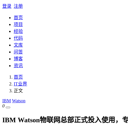
登录
注册
首页
项目
经验
代码
文库
问答
博客
资讯
首页
IT业界
正文
IBM
Watson
0
IBM Watson物联网总部正式投入使用