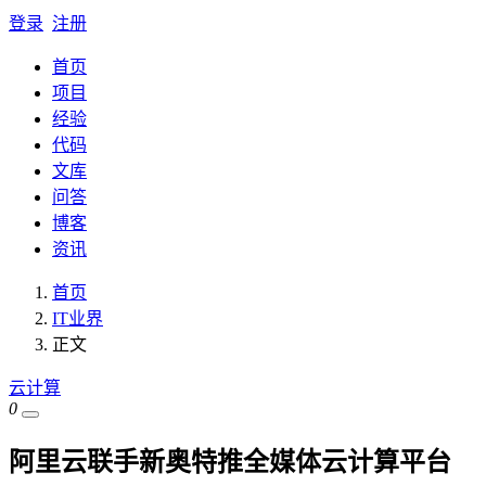
登录
注册
首页
项目
经验
代码
文库
问答
博客
资讯
首页
IT业界
正文
云计算
0
阿里云联手新奥特推全媒体云计算平台