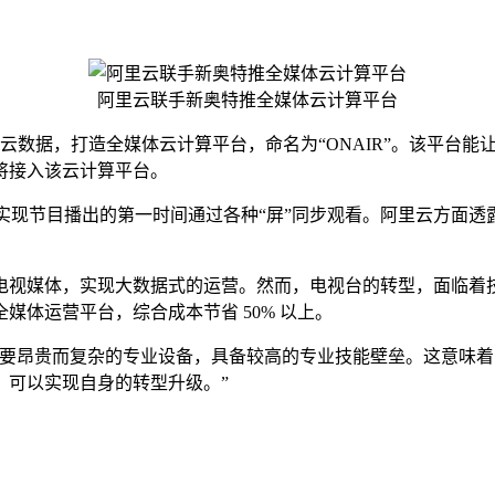
阿里云联手新奥特推全媒体云计算平台
云数据，打造全媒体云计算平台，命名为“ONAIR”。该平台能
将接入该云计算平台。
实现节目播出的第一时间通过各种“屏”同步观看。阿里云方面
。
媒体，实现大数据式的运营。然而，电视台的转型，面临着技
体运营平台，综合成本节省 50% 以上。
昂贵而复杂的专业设备，具备较高的专业技能壁垒。这意味着
，可以实现自身的转型升级。”