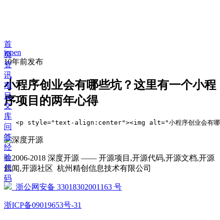
首
jopen
页
10年前
发布
资
讯
小程序创业会有哪些坑？这里有一个小程
项
目
序项目的两年心得
文
库
   <p style="text-align:center"><img 
问
答
经
验
© 2006-2018 深度开源 —— 开源项目,开源代码,开源文档,开源
代
新闻,开源社区 杭州精创信息技术有限公司
码
浙公网安备 33018302001163 号
浙ICP备09019653号-31