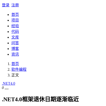
登录
注册
首页
项目
经验
代码
文库
问答
博客
资讯
首页
软件编程
正文
.NET4.0
0
.NET4.0框架退休日期逐渐临近