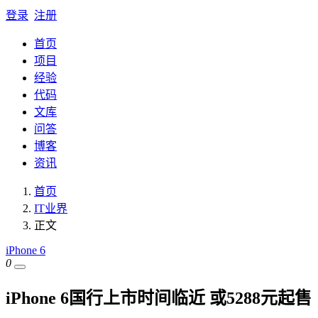
登录
注册
首页
项目
经验
代码
文库
问答
博客
资讯
首页
IT业界
正文
iPhone 6
0
iPhone 6国行上市时间临近 或5288元起售