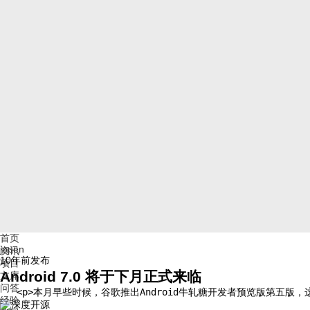
首页
jopen
资讯
10年前
发布
项目
Android 7.0 将于下月正式来临
文库
问答
   <p>本月早些时候，谷歌推出Android牛轧糖开发者预览版第五版，这将是即
经验