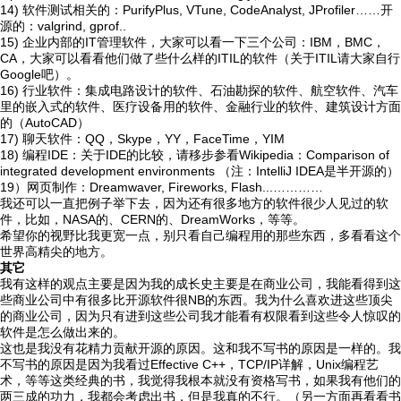
14) 软件测试相关的：PurifyPlus, VTune, CodeAnalyst, JProfiler……开
源的：valgrind, gprof..
15) 企业内部的IT管理软件，大家可以看一下三个公司：IBM，BMC，
CA，大家可以看看他们做了些什么样的ITIL的软件（关于ITIL请大家自行
Google吧）。
16) 行业软件：集成电路设计的软件、石油勘探的软件、航空软件、汽车
里的嵌入式的软件、医疗设备用的软件、金融行业的软件、建筑设计方面
的（AutoCAD）
17) 聊天软件：QQ，Skype，YY，FaceTime，YIM
18) 编程IDE：关于IDE的比较，请移步参看Wikipedia：Comparison of
integrated development environments （注：IntelliJ IDEA是半开源的）
19）网页制作：Dreamwaver, Fireworks, Flash...…………
我还可以一直把例子举下去，因为还有很多地方的软件很少人见过的软
件，比如，NASA的、CERN的、DreamWorks，等等。
希望你的视野比我更宽一点，别只看自己编程用的那些东西，多看看这个
世界高精尖的地方。
其它
我有这样的观点主要是因为我的成长史主要是在商业公司，我能看得到这
些商业公司中有很多比开源软件很NB的东西。我为什么喜欢进这些顶尖
的商业公司，因为只有进到这些公司我才能看有权限看到这些令人惊叹的
软件是怎么做出来的。
这也是我没有花精力贡献开源的原因。这和我不写书的原因是一样的。我
不写书的原因是因为我看过Effective C++，TCP/IP详解，Unix编程艺
术，等等这类经典的书，我觉得我根本就没有资格写书，如果我有他们的
两三成的功力，我都会考虑出书，但是我真的不行。（另一方面再看看书