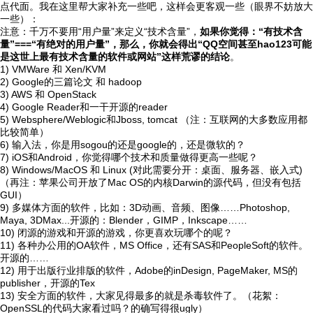
点代面。我在这里帮大家补充一些吧，这样会更客观一些（眼界不妨放大
一些）：
注意：千万不要用“用户量”来定义“技术含量”，
如果你觉得：“有技术含
量”===“有绝对的用户量”，那么，你就会得出“QQ空间甚至hao123可能
是这世上最有技术含量的软件或网站”这样荒谬的结论
。
1) VMWare 和 Xen/KVM
2) Google的三篇论文 和 hadoop
3) AWS 和 OpenStack
4) Google Reader和一干开源的reader
5) Websphere/Weblogic和Jboss, tomcat （注：互联网的大多数应用都
比较简单）
6) 输入法，你是用sogou的还是google的，还是微软的？
7) iOS和Android，你觉得哪个技术和质量做得更高一些呢？
8) Windows/MacOS 和 Linux (对此需要分开：桌面、服务器、嵌入式)
（再注：苹果公司开放了Mac OS的内核Darwin的源代码，但没有包括
GUI）
9) 多媒体方面的软件，比如：3D动画、音频、图像……Photoshop,
Maya, 3DMax...开源的：Blender，GIMP，Inkscape……
10) 闭源的游戏和开源的游戏，你更喜欢玩哪个的呢？
11) 各种办公用的OA软件，MS Office，还有SAS和PeopleSoft的软件。
开源的……
12) 用于出版行业排版的软件，Adobe的inDesign, PageMaker, MS的
publisher，开源的Tex
13) 安全方面的软件，大家见得最多的就是杀毒软件了。（花絮：
OpenSSL的代码大家看过吗？的确写得很ugly）