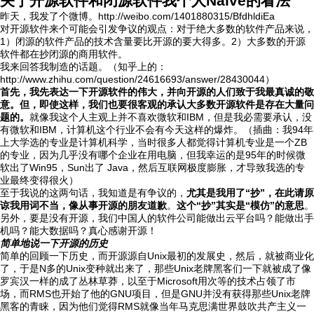
关于开源软件和闭源软件我个人Naive的看法
昨天，我发了个微博。http://weibo.com/1401880315/BfdhldiEa
对开源软件来个可能会引发争议的观点：对于绝大多数的软件产品来说，
1）闭源的软件产品的技术含量要比开源的要大得多。2）大多数的开源
软件都在抄闭源的商用软件。
我来回答我制造的话题。（知乎上的：
http://www.zhihu.com/question/24616693/answer/28430044）
首先，我先表达一下开源软件的伟大，并向开源的人们致于我最真诚的敬
意。但，即使这样，我们也要很客观的承认大多数开源软件是存在大量问
题的。
就像我这个人主观上并不喜欢微软和IBM，但是我必需要承认，没
有微软和IBM，计算机这个行业不会有今天这样的爆炸。（插曲：我94年
上大学选的专业是计算机科学，当时很多人都觉得计算机专业是一个ZB
的专业，因为几乎没有哪个企业在用电脑，但我幸运的是95年的时候微
软出了Win95，Sun出了 Java，然后互联网极度膨胀，才导致我选的专
业最终变得很火）
至于我说的这两句话，我知道是有争议的，
尤其是我用了“抄”，在此请原
谅我用词不当，像从事开源的朋友道歉
。
这个“抄”其实是“模仿”的意思
。
另外，要是没有开源，我们中国人的软件公司能做出云平台吗？能做出手
机吗？能大数据吗？真心感谢开源！
简单地说一下开源的历史
简单的回顾一下历史，而开源源自Unix最初的发展史，然后，就被商业化
了，于是N多的Unix变种就出来了，那些Unix老牌黑客们一下就被成了像
罗宾汉一样的成了丛林草莽，以至于Microsoft用次等的技术占领了市
场，而RMS也开始了他的GNU项目，但是GNU并没有获得那些Unix老牌
黑客的青睐，因为他们觉得RMS就像当年马克思满世界鼓吹共产主义一