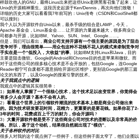
样鼓吹他人的GNU，最终Linus出来把这些Unix老牌黑客召集了起来，让
Unix的开源精神重生。这段历史起源于Ken/Dennis，再次向他们致敬！
详细的历史大家可以看看我7年前写的：Unix传奇（CSDN和CoolShell都
可以搜到）
我个人以为开源软件自Unix以来，最杀手级的组合是LAMP，今天，
Apache 基金会，Linux基金会……让开源的力量越来越大，很多商业公
司都参与开源，比如IBM、Yahoo、SUN、Intel、Google……。
但是，我们可以看出，
商业公司支持开源有一个很主要的原因是为了阻击
竞争对手，理由很简单——用众包这种不花钱不花人的模式来牵制竞争对
手实在是一个“低投入，大收益”的事
。比如IBM支持Linux和Java，目的
主要是阻击微软。Google的Android和Chrome目的也是苹果和微软。而
对于这些商公司的很多核心技术是不会开放的，包括Google，连Google
Reader都宁可自废都不愿意捐给开源社区维护，更别说Google的那三篇
论文的东西了，以及Google的搜索引擎的技术。
关于我观点中的逻辑
我观点中的逻辑其实很简单：
1）
如果有人掌握了一个很核心技术，这个技术足以改变世界，你觉得会
有多少人会开源？基本不会有人的。
2）
看看这个世界上的引领软件潮流的技术基本上都是商业公司做出来
的。因为技术研发要花时间，花精力，更重要的是要花钱。如果你花了2-
3年的时间，花费成百上千万的财力，你会开源吗
？
3）
大量开源软件都是受不了这些商业公司对技术的垄断以及非常高的价
格。所以，基于这个动机，结果很自然就出现了“模仿”
。
关于各种软件的对比
很多人对我的这个观点例了一些例子，但这些例子面太窄了，他们企图以