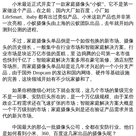
小米最近正式开卖了一款家庭摄像头“小蚁”。它不是第一
家做这个产品，在之前，国内大厂如百度，小厂如
LifeSmart、ibaby 都有出过类似产品。小米这款产品也并非第
一次亮相，小蚁摄像头由上海的云蚁团队出品，去年就开始内
测到公测的进程。
不过，家庭摄像头单品倒是一个如假包换的新市场。摄像
头的历史很长，一般集中在行业市场和智能家庭解决方案。行
业市场是块近万亿市值的蛋糕，里 边捣腾的公司第一名市值
也快到千亿了；智能家庭解决方案多用在豪宅装修、酒店别墅
等场所。而家庭摄像头单品却是近几年才兴起的一个小分支产
品，由于国外 Dropcam 的发达和国内网络、硬件等基础设施
的完善，这块领域开始有不少玩家掺和了。
如果你稍微细心对比下就会发现，这几个市场的量级完全
不是一回事。安防巨头所在的，是一个万亿级规模、由于某些
政企工程需求还在飞速扩张的市场；智能家庭解决方案大概是
一个千万级别的市场；家庭摄像头则是还在验证产品需求并迭
代的新兴市场。
中国最大的那么一批摄像头公司，全都在安防行业。他们
是如何看到小米、360、百度这几家出品的摄像头呢？