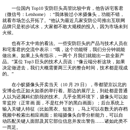
一位国内 Top10 安防巨头高管比较中肯，他告诉宅客君
（微信号：Letshome）：“我体验过小米摄像头，功能不错，
就看市场怎么开拓了。”他认为最近几家安防公司推出互联网
品牌只是初步试水，大家都不敢大规模的投入，因为市场未到
火候。
也有不太中肯的看法。一些安防巨头的产品与技术人员在
和宅客君的交流中表示：“哦，这个功能呀，我们分分钟就能
做出来。如果上头有指示，一两个 月我们就能出一款全新产
品。”某位 Top3 巨头的技术人员说：“像云端分析这块，如果
决定做进去，我们大概需要两三天的整合时间，技术都是现成
的。”
在小蚁摄像头开卖当天（10 月 29 日），帝都望京以北的
安博会也正如火如荼的举行着。那边的展厅上，到处都是普通
人以为还属科幻阶段的技术。几乎全黑环境下，摄像头可以如
常监控（正常画 面，不是红外下的黑白画面）；后台系统上
输入关键人特征（比如黑衣、短发），马上可以在数天的存档
视频中检索出相应画面；前端摄像头自带分析能力，可以自
动匹配关键人面部及其它部位信息并发出警告……诸如此类不
一而足。