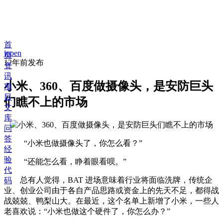
首
jopen
页
12年前
发布
资
讯
小米、360、百度做摄像头，是安防巨头
项
目
们瞧不上的市场
文
库
问
答
“小米也做摄像头了，你怎么看？”
经
验
“还能怎么看，睁着眼看呗。”
代
总有人觉得，BAT 进场意味着行业将面临洗牌，传统企
码
业、创业公司由于各自产品思路或资金上的先天不足，都得战
战兢兢、鸭梨山大。在最近，这个名单上新增了小米，一些人
老喜欢说：“小米也做这个硬件了，你怎么办？”