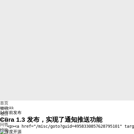
首页
openkk
资讯
14年前
发布
项目
Cura 1.3 发布，实现了通知推送功能
文库
问答
   <p><a href="/misc/goto?guid=4958330857628795
经验