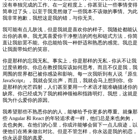
没有单独完成的工作。在一定程度上，你甚至让一些事情变得
简单过了头，以至于我竟然做了一些我本不该做的事情。为此
我非常抱歉，我想这是我的错，与你无关。
我可能有点儿肤浅，但是我就是喜欢你的样子。我随处都能认
出你的表单。我尤其喜爱你干净整洁的闭包和链式方法，你简
直让我欲罢不能。你总能给我一种舒适和熟悉的感觉。我总是
让我面带灿烂的笑容。
你是那样的忘我无私。事实上，你是那样的无私 - 你从不让我
过度依赖你。你总在教授我应该如何思考。而且不仅是我，我
周围的世界都已被你感染和影响。每一次我听到有人说『原生
JavaScript』，我就会笑出声，而且，我就会马上想到你。你
是那样的光芒四射，人们甚至要用一个术语才能准确描述你的
缺席。你已经成为了我的精神领袖和指路明灯。我想，这就是
我为什么爱你的原因。
我希望那些不熟悉你的的人，能够给予你更多的尊重。就像那
些 Angular 和 React 的年轻追求者一样，他们总是来也匆匆，
去也匆匆。在他们的心里，你或许能够会留下一点儿痕迹，以
便他们在将来做出对比。但是不管怎样，你永远是我的初恋，
你永远是我的真爱。