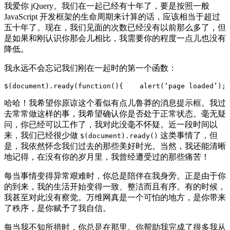
我爱你 jQuery。我们在一起已经有十年了，要是按照一般
JavaScript 开发框架的生命周期来计算的话，应该相当于超过
五十年了。现在，我们见面的次数已经没有以前那么多了，但
是如果和刚认识你那会儿相比，我需要你的程度一点儿也没有
降低。
我永远不会忘记我们刚在一起时的第一个函数：
$(document).ready(function(){    alert(‘page loaded’); 
哈哈！我希望你原谅这个看似有点儿鲁莽的消息提示框。我过
去常常做这样的事，我希望确认你是否处于正常状态。毫无疑
问，你已经可以工作了，我对此没毫不怀疑。近一段时间以
来，我们已经很少做
这类事情了，但
$(document).ready()
是，我依然怀念我们过去的那些美好时光。当然，我还能清晰
地记得，在没有你的岁月里，我曾经遭受过的那些痛苦！
每当事情变得异常艰难时，你总是陪伴在我身旁。正是由于你
的到来，我的生活开始变得一致、整洁而且有序。有的时候，
我甚至对此没有察觉。万维网真是一个可怕的地方，是你带来
了秩序，是你赋予了我自信。
每当我不知所措时，你总是在那里。你帮助我完成了很多我从