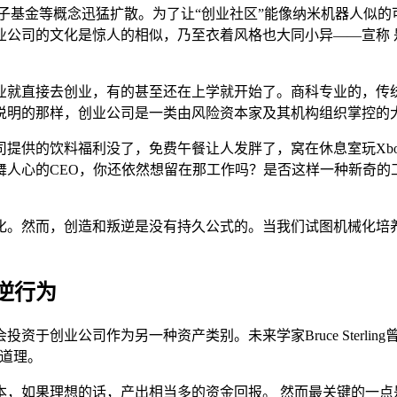
子基金等概念迅猛扩散。为了让“创业社区”能像纳米机器人似的可
公司的文化是惊人的相似，乃至衣着风格也大同小异——宣称 
业就直接去创业，有的甚至还在上学就开始了。商科专业的，传统
说明的那样，创业公司是一类由风险资本家及其机构组织掌控的大
提供的饮料福利没了，免费午餐让人发胖了，窝在休息室玩Xbo
人心的CEO，你还依然想留在那工作吗？是否这样一种新奇的
化。然而，创造和叛逆是没有持久公式的。当我们试图机械化培
逆行为
于创业公司作为另一种资产类别。未来学家Bruce Sterli
道理。
本，如果理想的话，产出相当多的资金回报。 然而最关键的一点