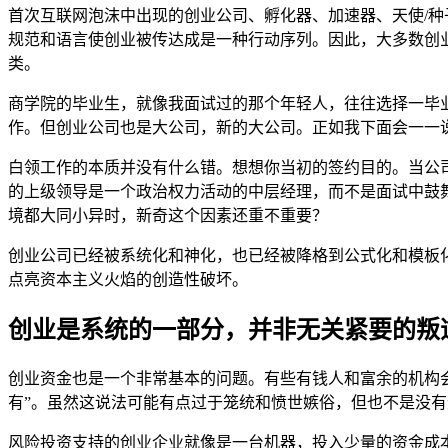
首次互联网泡沫中出现的创业公司、孵化器、加速器、天使/种
规范和语言使创业被传达成是一种行动序列。因此，大多数创业
类。
商学院的毕业生，就像我面试过的那个年轻人，往往选择一毕
作。但创业公司也是大公司，新的大公司。正如我下面会一一
白领工作的本质并没有什么错。想想你当初的签约目的。当公司
的上级领导是一个政治权力活动的中层经理，而不是面试中鼓舞
境都大同小异时，新奇这个因素还重不重要？
创业公司已经被系统化和神化，也已经被降格到公式化和模板
点亮资本主义火焰的创造性破坏。
创业是系统的一部分，并非无关紧要的叛
创业资金也是一个非常基本的问题。有些有钱人和富余的机构会投资
有”。虽然这说法可能有点过于笼统和愤世嫉俗，但也不是没有
风险投资支持的创业企业就像是一台机器，投入少量的资金成