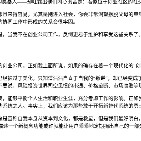
的奠基人——却吐露出他们内心的苦楚：看似位于创业社区的社交
沛且来得容易。尤其是刚进入社会，你会非常渴望摆脱父母的束
的协同工作中形成的关系会很牢固。
是，当我不在创业公司工作，反倒更易于维护和享受这些关系了
的创业公司。正如我上面所说，如果的确存在着一个现代化的“创
经被过于美化，只知道沾沾自喜于自我的“叛逆”，却已经变成
不要说，风险投资世界司空见惯的串通、价格垄断、市场腐败等现
良，能够平衡个人生活和职业生涯，充分考虑工作的影响。正如我
些系统之人。事实上，我们应该为那些敢于开拓新替代系统的勇士
总是宣称自我本身从资本到文化，都是救星，但是我们最好明白，
年前简单地描述一个新概念功能或许就能让用户乖乖地定期捐出自己的一