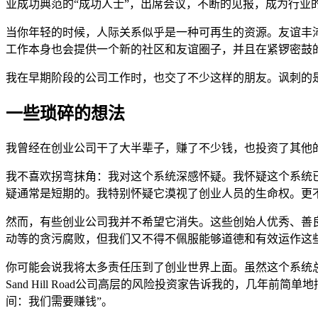
业成功典范的“成功人士”，出席会议，不断的见报，成为行业
当你年轻的时候，人际关系似乎是一种可再生的资源。友谊丰
工作本身也会提供一个新的社区和友谊圈子，并且在紧锣密鼓
我在早期阶段的公司工作时，也交了不少这样的朋友。讽刺的
一些琐碎的想法
我曾经在创业公司干了大半辈子，赚了不少钱，也投资了其他
我不喜欢拐弯抹角：我对这个系统深感怀疑。我怀疑这个系统已
疑通常是短期的。我特别怀疑它漠视了创业人员的生命权。更
然而，有些创业公司我并不希望它消失。这些创始人优秀、善
动等的贪污腐败，但我们又不得不佩服能够道德和有效运作这
你可能会说我将太多责任压到了创业世界上面。虽然这个系统
Sand Hill Road公司高层的风险投资家告诉我的，几
间：我们需要赚钱”。