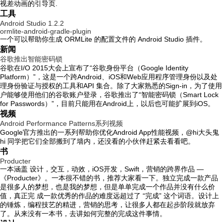
视差动画的引导页.
工具
Android Studio 1.2.2
ormlite-android-gradle-plugin
一个可以帮助你生成 ORMLite 的配置文件的 Android Studio 插件。
新闻
谷歌推出智能密码锁
谷歌在I/O 2015大会上宣布了“谷歌身份平台（Google Identity
Platform）”，这是一个跨Android、iOS和Web应用程序管理身份以及处
理身份验证与授权的工具和API 集合。除了大家熟悉的Sign-in，为了使用
户能够使用他们的谷歌账户登录，谷歌推出了“智能密码锁（Smart Lock
for Passwords）”，目前只能用在Android上，以后也可能扩展到iOS。
视频
Android Performance Patterns系列视频
Google官方推出的一系列帮助你优化Android App性能视频，@hi大头鬼
hi 同学把它们全部搬到了墙内，还没看的小伙伴赶紧去看看吧。
书
Producter
一本涵盖 设计，交互，动效，iOS开发，Swift，营销的跨界作品 —
《Producter》。一本很不错的书，推荐大家看一下。独立完成一款产品
是很多人的梦想，也是我的梦想，但是单单完成一个作品并没有什么价
值，真正完 成一款优秀的作品的难度远超过了 “完成” 这个词语。设计上
的锤炼，编程技艺的精进，营销的思考，让很多人都在起步阶段就放弃
了。从来没有一本书，去讲如何完整的完成这件事情。