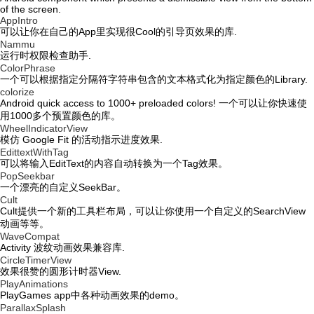
of the screen.
AppIntro
可以让你在自己的App里实现很Cool的引导页效果的库.
Nammu
运行时权限检查助手.
ColorPhrase
一个可以根据指定分隔符字符串包含的文本格式化为指定颜色的Library.
colorize
Android quick access to 1000+ preloaded colors! 一个可以让你快速使
用1000多个预置颜色的库。
WheelIndicatorView
模仿 Google Fit 的活动指示进度效果.
EdittextWithTag
可以将输入EditText的内容自动转换为一个Tag效果。
PopSeekbar
一个漂亮的自定义SeekBar。
Cult
Cult提供一个新的工具栏布局，可以让你使用一个自定义的SearchView
动画等等。
WaveCompat
Activity 波纹动画效果兼容库.
CircleTimerView
效果很赞的圆形计时器View.
PlayAnimations
PlayGames app中各种动画效果的demo。
ParallaxSplash