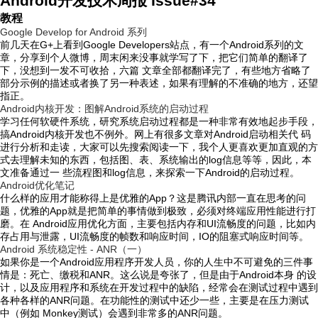
Android开发技术周报 Issue#34
教程
Google Develop for Android 系列
前几天在G+上看到Google Developers站点，有一个Android系列的文
章，分享到个人微博，周末闲来没事就学写了下，把它们简单的翻译了
下，没想到一发不可收拾，六篇 文章全部都翻译完了，有些地方省略了
部分示例的描述或者换了另一种表述，如果有理解的不准确的地方，还望
指正。
Android内核开发：图解Android系统的启动过程
学习任何软硬件系统，研究系统启动过程都是一种非常有效地起步手段，
搞Android内核开发也不例外。网上有很多文章对Android启动相关代 码
进行分析和走读，大家可以先搜索阅读一下，我个人更喜欢更加直观的方
式去理解未知的东西，包括图、表、系统输出的log信息等等，因此，本
文准备通过一 些流程图和log信息，来探索一下Android的启动过程。
Android优化笔记
什么样的应用才能称得上是优雅的App？这是腾讯内部一直在思考的问
题，优雅的App就是把简单的事情做到极致，必须对终端应用性能进行打
磨。在 Android应用优化方面，主要包括内存和UI流畅度的问题，比如内
存占用与泄露，UI流畅度的帧数和响应时间，IO的阻塞式响应时间等。
Android 系统稳定性 - ANR（一）
如果你是一个Android应用程序开发人员，你的人生中不可避免的三件事
情是：死亡、缴税和ANR。这么说是夸张了，但是由于Android本身 的设
计，以及应用程序和系统在开发过程中的缺陷，经常会在测试过程中遇到
各种各样的ANR问题。在功能性的测试中还少一些，主要是在压力测试
中（例如 Monkey测试）会遇到非常多的ANR问题。