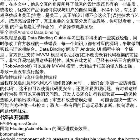
师，在本文中，他从交互的角度阐释了优秀的设计应该具有的一些品质，
或者说，优秀的产品该如何实现与用户的自然沟通。不得不 说，有太多
程序猿或者美工(注意，是美工，真正的设计师不会这么干)误把技术当艺
术、把漂亮当设计了，真正重要的交互部分反而被忽略，你可以看看，一
大批 的产品都是近乎静态的，许多操作诡异至极.
完全掌握Android Data Binding
本教程是跟着 Data Binding Guide 学习过程中得出的一些实践经验，同
时修改了官方教程的一些错误，每一个知识点都有对应的源码，争取做到
实践与理论相结合。Data Binding 解决了 Android UI 编程中的一个痛
点，官方原生支持 MVVM 模型可以让我们在不改变既有代码框架的前提
下，非常容易地使用这些新特性。其实在此之前，已经有些第三方的框架
（RoboAndroid) 可以支持 MVVM 模型，无耐由于框架的侵入性太强，
导致一直没有流行起来。
防御性编程与疯狂偏执性编程
当程序员遇到意想不到又不能修复的bug时，，他们会“添加一些防御性
的代码”，这不但可以使得代码更安全，还更容易发现问题。有时候这样
的行为甚 至可以直接消灭问题。开发人员还会进行数据验证——确保检
查输入和输出域和返回值；审查和改进错误处理——可能会围绕一些“不
可能”的条件做一些检查；添 加一些有用的日志记录和诊断。换句话说，
问题代码优先。
代码&开源库
FABProgressCircle
围绕 FloatingActionButton 的圆形进度条效果。
bottomsheet
Android component which presents a dismissible view from the bottom