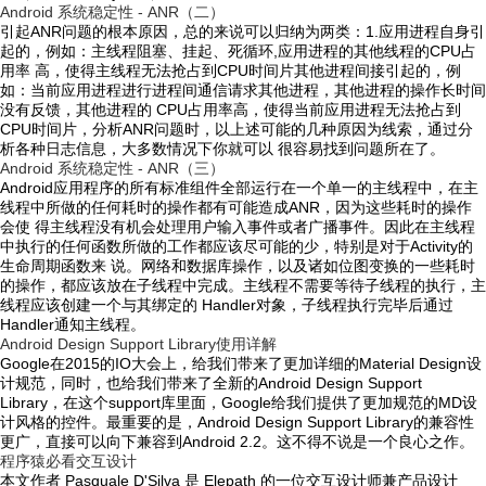
Android 系统稳定性 - ANR（二）
引起ANR问题的根本原因，总的来说可以归纳为两类：1.应用进程自身引
起的，例如：主线程阻塞、挂起、死循环,应用进程的其他线程的CPU占
用率 高，使得主线程无法抢占到CPU时间片其他进程间接引起的，例
如：当前应用进程进行进程间通信请求其他进程，其他进程的操作长时间
没有反馈，其他进程的 CPU占用率高，使得当前应用进程无法抢占到
CPU时间片，分析ANR问题时，以上述可能的几种原因为线索，通过分
析各种日志信息，大多数情况下你就可以 很容易找到问题所在了。
Android 系统稳定性 - ANR（三）
Android应用程序的所有标准组件全部运行在一个单一的主线程中，在主
线程中所做的任何耗时的操作都有可能造成ANR，因为这些耗时的操作
会使 得主线程没有机会处理用户输入事件或者广播事件。因此在主线程
中执行的任何函数所做的工作都应该尽可能的少，特别是对于Activity的
生命周期函数来 说。网络和数据库操作，以及诸如位图变换的一些耗时
的操作，都应该放在子线程中完成。主线程不需要等待子线程的执行，主
线程应该创建一个与其绑定的 Handler对象，子线程执行完毕后通过
Handler通知主线程。
Android Design Support Library使用详解
Google在2015的IO大会上，给我们带来了更加详细的Material Design设
计规范，同时，也给我们带来了全新的Android Design Support
Library，在这个support库里面，Google给我们提供了更加规范的MD设
计风格的控件。最重要的是，Android Design Support Library的兼容性
更广，直接可以向下兼容到Android 2.2。这不得不说是一个良心之作。
程序猿必看交互设计
本文作者 Pasquale D'Silva 是 Elepath 的一位交互设计师兼产品设计