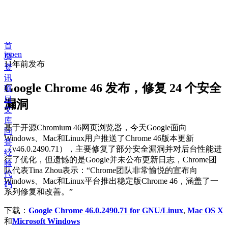
首
jopen
页
11年前
发布
资
讯
Google Chrome 46 发布，修复 24 个安全
项
目
漏洞
文
库
基于开源Chromium 46网页浏览器，今天Google面向
问
Windows、Mac和Linux用户推送了Chrome 46版本更新
答
（v46.0.2490.71），主要修复了部分安全漏洞并对后台性能进
经
行了优化，但遗憾的是Google并未公布更新日志，Chrome团
验
队代表Tina Zhou表示：“Chrome团队非常愉悦的宣布向
代
Windows、Mac和Linux平台推出稳定版Chrome 46，涵盖了一
码
系列修复和改善。”
下载：
Google Chrome 46.0.2490.71 for GNU/Linux
,
Mac OS X
和
Microsoft Windows