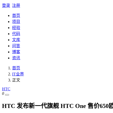
登录
注册
首页
项目
经验
代码
文库
问答
博客
资讯
首页
IT业界
正文
HTC
0
HTC 发布新一代旗舰 HTC One 售价650