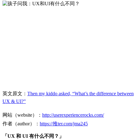
英文原文：
Then my kiddo asked, “What’s the difference between
UX & UI?”
网站（website）：
http://userexperiencerocks.com/
作者（author）：
https://推ter.com/jma245
「UX 和 UI 有什么不同？」