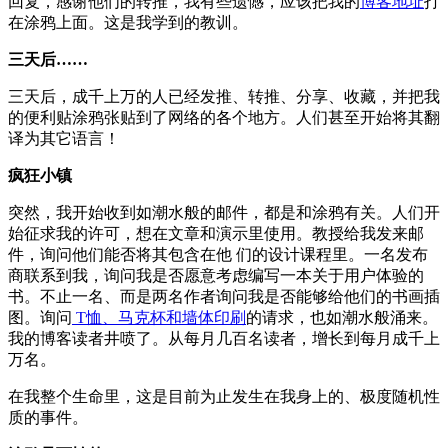
回复，感谢他们的转推，我有些遗憾，应该把我的
博客地址
打
在涂鸦上面。这是我学到的教训。
三天后……
三天后，成千上万的人已经发推、转推、分享、收藏，并把我
的便利贴涂鸦张贴到了网络的各个地方。人们甚至开始将其翻
译为其它语言！
疯狂小镇
突然，我开始收到如潮水般的邮件，都是和涂鸦有关。人们开
始征求我的许可，想在文章和演示里使用。教授给我发来邮
件，询问他们能否将其包含在他 们的设计课程里。一名发布
商联系到我，询问我是否愿意考虑编写一本关于用户体验的
书。不止一名、而是两名作者询问我是否能够给他们的书画插
图。询问
T恤、马克杯和墙体印刷
的请求，也如潮水般涌来。
我的博客读者井喷了。从每月几百名读者，增长到每月成千上
万名。
在我整个生命里，这是目前为止发生在我身上的、极度随机性
质的事件。