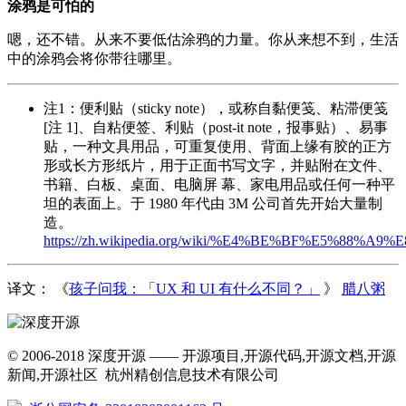
涂鸦是可怕的
嗯，还不错。从来不要低估涂鸦的力量。你从来想不到，生活
中的涂鸦会将你带往哪里。
注1：便利贴（sticky note），或称自黏便笺、粘滞便笺
[注 1]、自粘便签、利贴（post-it note，报事贴）、易事
贴，一种文具用品，可重复使用、背面上缘有胶的正方
形或长方形纸片，用于正面书写文字，并贴附在文件、
书籍、白板、桌面、电脑屏 幕、家电用品或任何一种平
坦的表面上。于 1980 年代由 3M 公司首先开始大量制
造。
https://zh.wikipedia.org/wiki/%E4%BE%BF%E5%88%A9
译文： 《
孩子问我：「UX 和 UI 有什么不同？」
》
腊八粥
© 2006-2018 深度开源 —— 开源项目,开源代码,开源文档,开源
新闻,开源社区 杭州精创信息技术有限公司