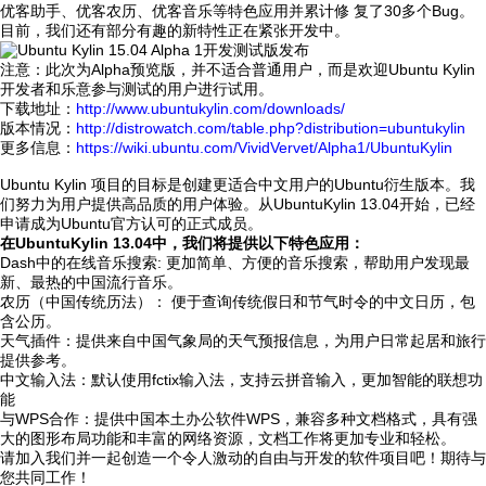
优客助手、优客农历、优客音乐等特色应用并累计修 复了30多个Bug。
目前，我们还有部分有趣的新特性正在紧张开发中。
注意：此次为Alpha预览版，并不适合普通用户，而是欢迎Ubuntu Kylin
开发者和乐意参与测试的用户进行试用。
下载地址：
http://www.ubuntukylin.com/downloads/
版本情况：
http://distrowatch.com/table.php?distribution=ubuntukylin
更多信息：
https://wiki.ubuntu.com/VividVervet/Alpha1/UbuntuKylin
Ubuntu Kylin 项目的目标是创建更适合中文用户的Ubuntu衍生版本。我
们努力为用户提供高品质的用户体验。从UbuntuKylin 13.04开始，已经
申请成为Ubuntu官方认可的正式成员。
在UbuntuKylin 13.04中，我们将提供以下特色应用：
Dash中的在线音乐搜索: 更加简单、方便的音乐搜索，帮助用户发现最
新、最热的中国流行音乐。
农历（中国传统历法）： 便于查询传统假日和节气时令的中文日历，包
含公历。
天气插件：提供来自中国气象局的天气预报信息，为用户日常起居和旅行
提供参考。
中文输入法：默认使用fctix输入法，支持云拼音输入，更加智能的联想功
能
与WPS合作：提供中国本土办公软件WPS，兼容多种文档格式，具有强
大的图形布局功能和丰富的网络资源，文档工作将更加专业和轻松。
请加入我们并一起创造一个令人激动的自由与开发的软件项目吧！期待与
您共同工作！