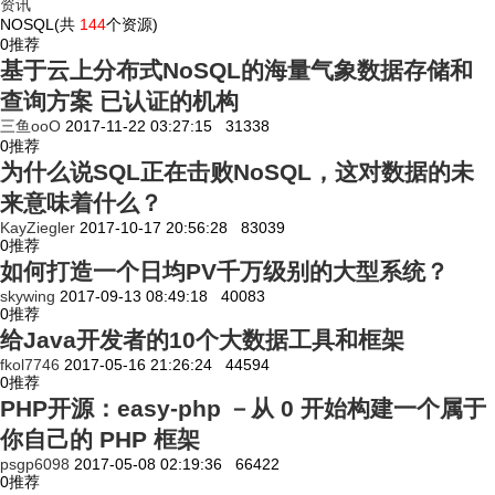
资讯
NOSQL(共
144
个资源)
0
推荐
基于云上分布式NoSQL的海量气象数据存储和
查询方案 已认证的机构
三鱼ooO
2017-11-22 03:27:15
31338
0
推荐
为什么说SQL正在击败NoSQL，这对数据的未
来意味着什么？
KayZiegler
2017-10-17 20:56:28
83039
0
推荐
如何打造一个日均PV千万级别的大型系统？
skywing
2017-09-13 08:49:18
40083
0
推荐
给Java开发者的10个大数据工具和框架
fkol7746
2017-05-16 21:26:24
44594
0
推荐
PHP开源：easy-php －从 0 开始构建一个属于
你自己的 PHP 框架
psgp6098
2017-05-08 02:19:36
66422
0
推荐