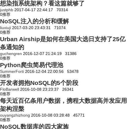
想染指系统架构？看这篇就够了
justphb
2017-04-17 22:44:17
70314
0
推荐
NoSQL注入的分析和缓解
liuxiuji
2017-03-20 23:43:31
71074
0
推荐
Urban Airship是如何在美国大选日支持了25亿
条通知的
guchengren
2016-12-07 21:24:19
31386
0
推荐
Python爬虫简易代理池
SummerForti
2016-12-04 22:00:56
53478
0
推荐
开发者拥抱NoSQL的5个阶段
FloBarwell
2016-10-08 23:23:37
26341
0
推荐
每天近百亿条用户数据，携程大数据高并发应用
架构涅槃
ouyangzhizhong
2016-10-08 03:28:48
45771
0
推荐
NoSQL数据库的四大家族