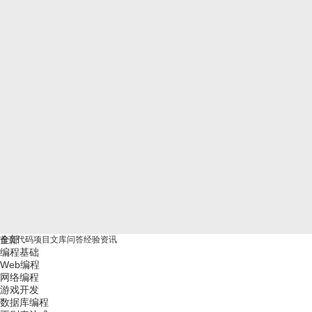
全部
首页
代码
项目
文库
问答
经验
资讯
编程基础
Web编程
网络编程
游戏开发
数据库编程