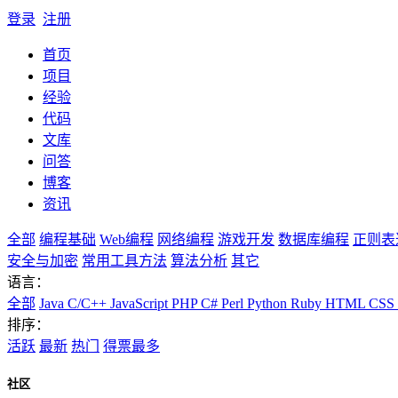
登录
注册
首页
项目
经验
代码
文库
问答
博客
资讯
全部
编程基础
Web编程
网络编程
游戏开发
数据库编程
正则表
安全与加密
常用工具方法
算法分析
其它
语言：
全部
Java
C/C++
JavaScript
PHP
C#
Perl
Python
Ruby
HTML
CSS
排序：
活跃
最新
热门
得票最多
社区