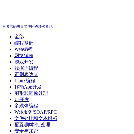
首页
代码
项目
文库
问答
经验
资讯
全部
编程基础
Web编程
网络编程
游戏开发
数据库编程
正则表达式
Linux编程
移动App开发
图形和图像处理
UI开发
多媒体编程
Web服务/SOAP/RPC
文件处理和文本解析
配置/脚本/批处理
安全与加密