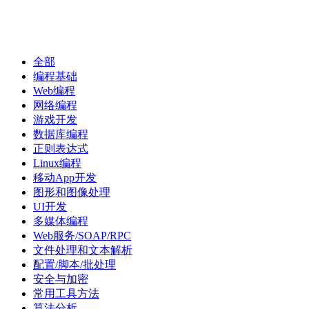
首
代
项
文
全部
问
经
资
页
码
目
库
答
验
讯
编程基础
Web编程
网络编程
游戏开发
数据库编程
正则表达式
Linux编程
移动App开发
图形和图像处理
UI开发
多媒体编程
Web服务/SOAP/RPC
文件处理和文本解析
配置/脚本/批处理
安全与加密
常用工具方法
算法分析