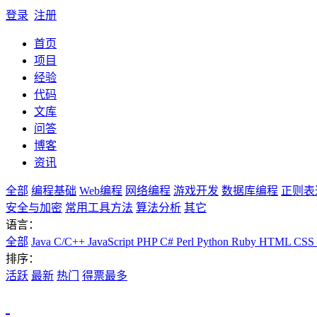
登录
注册
首页
项目
经验
代码
文库
问答
博客
资讯
全部
编程基础
Web编程
网络编程
游戏开发
数据库编程
正则表
安全与加密
常用工具方法
算法分析
其它
语言：
全部
Java
C/C++
JavaScript
PHP
C#
Perl
Python
Ruby
HTML
CSS
排序：
活跃
最新
热门
得票最多