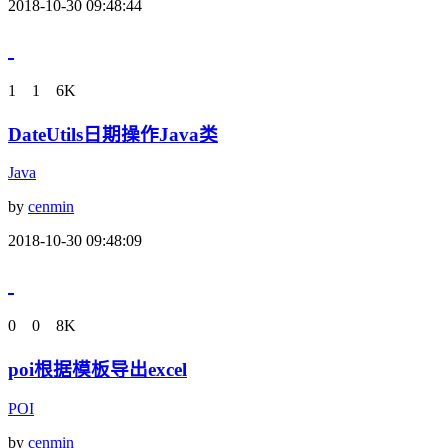
2018-10-30 09:48:44
1
1
6K
DateUtils日期操作Java类
Java
by
cenmin
2018-10-30 09:48:09
0
0
8K
poi根据模板导出excel
POI
by
cenmin