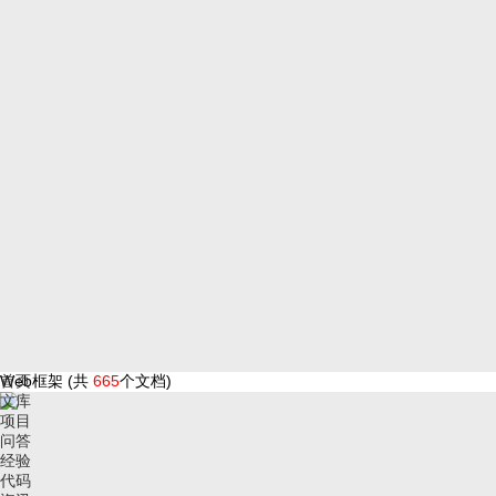
首页
Web框架 (共
665
个文档)
文库
项目
问答
经验
代码