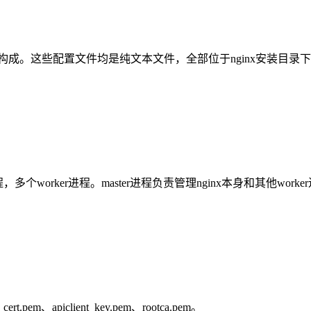
构成。这些配置文件均是纯文本文件，全部位于nginx安装目录下的
个worker进程。master进程负责管理nginx本身和其他worke
.pem、apiclient_key.pem、rootca.pem。