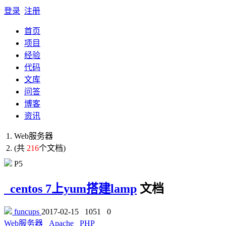
登录
注册
首页
项目
经验
代码
文库
问答
博客
资讯
Web服务器
(共
216
个文档)
P5
centos 7上yum搭建lamp
文档
funcups
2017-02-15
1051
0
Web服务器
Apache
PHP