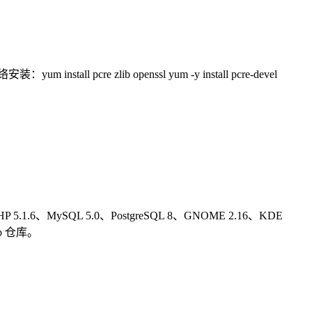
 install pcre zlib openssl yum -y install pcre-devel
HP 5.1.6、MySQL 5.0、PostgreSQL 8、GNOME 2.16、KDE
ib 仓库。