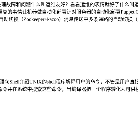
处理故障和问题什么叫运维友好？看看运维的表情就好了什么叫运维
机器做自动化部署针对服务器的自动化部署Puppet,Chef,Sal
动切换（Zookeeper+kazoo）消息传送中多条通路的自动切换（
ell常用语句Shell介绍UNIX的shell程序解释用户的命令，不管是用户
取命令并在系统中搜索这些命令，当编译器把一个程序转化为可供机