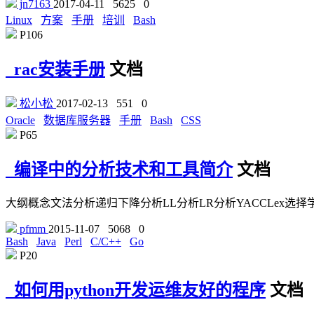
jn7163
2017-04-11
5625
0
Linux
方案
手册
培训
Bash
P106
rac安装手册
文档
松小松
2017-02-13
551
0
Oracle
数据库服务器
手册
Bash
CSS
P65
编译中的分析技术和工具简介
文档
大纲概念文法分析递归下降分析LL分析LR分析YACCLex选
pfmm
2015-11-07
5068
0
Bash
Java
Perl
C/C++
Go
P20
如何用python开发运维友好的程序
文档