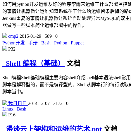
如何用python开发运维友好的程序李雨来运维干什么部署监控
的事情让机器做让运维知道系统在干什么给运维留条后悔的路重复的事情让
Jenkins重复的事情让机器做让系统自动处理异常MySQL的双主自
器做写一些脚本简化运维部署中的操作。
cmp2
2015-01-29
589
0
Python开发
手册
Bash
Python
Puppet
P32
Shell 编程（基础）
文档
Shell编程Shell基础编程主要内容shell介绍shell基本语法sh
脚本是解释型的，而不是编译型的。Shell从脚本行的每行读
脚本当中。
我日日日
2014-12-07
3172
0
Linux
Bash
P16
漫谈云上架构和运维的艺术.ppt
文档