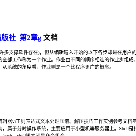
版社_第2章g
文档
有许多支撑软件存在)，但从编辑输入开始的以下各步却是在用户
的全部工作称为一个作业。作业由不同的顺序相连的作业步组成
。从系统的角度看，作业则是一个比程序更广的概念。
辑器vi正则表达式文本处理压缩、解压技巧工作实例参考文档基础知
构，属于分时操作系统，主要应用于小型机等服务器上。Shel
、bash，shell脚本就是命令组合。