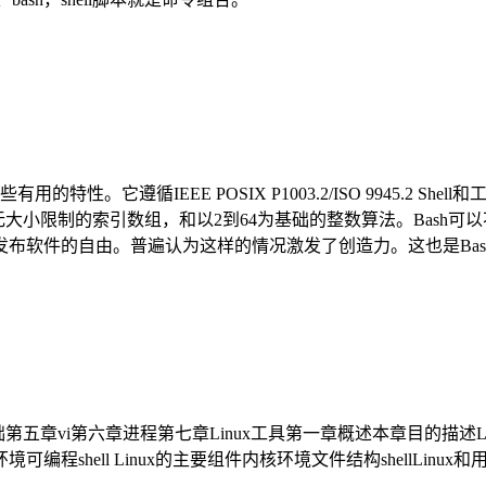
l (csh)整合了一些有用的特性。它遵循IEEE POSIX P1003.2/ISO 
大小限制的索引数组，和以2到64为基础的整数算法。Bash可以不
发布软件的自由。普遍认为这样的情况激发了创造力。这也是Bash
五章vi第六章进程第七章Linux工具第一章概述本章目的描述Lin
 Linux的主要组件内核环境文件结构shellLinux和用户的界面几个有