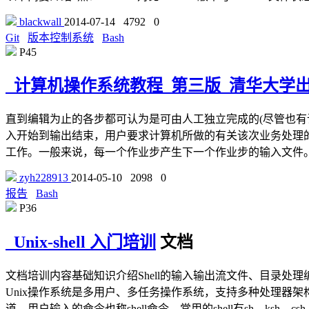
blackwall
2014-07-14
4792
0
Git
版本控制系统
Bash
P45
计算机操作系统教程_第三版_清华大学出
直到编辑为止的各步都可认为是可由人工独立完成的(尽管也
入开始到输出结束，用户要求计算机所做的有关该次业务处理
工作。一般来说，每一个作业步产生下一个作业步的输入文件
zyh228913
2014-05-10
2098
0
报告
Bash
P36
Unix-shell 入门培训
文档
文档培训内容基础知识介绍Shell的输入输出流文件、目录处理编
Unix操作系统是多用户、多任务操作系统，支持多种处理器架
道，用户输入的命令也称shell命令，常用的shell有sh、ksh、csh