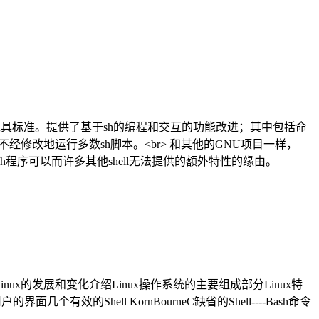
9945.2 Shell和工具标准。提供了基于sh的编程和交互的功能改进；其中包括命
经修改地运行多数sh脚本。<br> 和其他的GNU项目一样，
程序可以而许多其他shell无法提供的额外特性的缘由。
ux的发展和变化介绍Linux操作系统的主要组成部分Linux特
效的Shell KornBourneC缺省的Shell----Bash命令