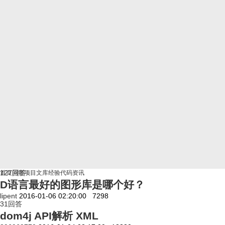
127
回答
首页
问答
项目
文库
经验
代码
资讯
D语言最好的图形库是哪个好？
lipent
2016-01-06 02:20:00
7298
31
回答
dom4j API解析 XML