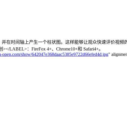
间轴进行投票，并在时间轴上产生一个柱状图。这样能够让观众快速评
LABEL>：FireFox 4+、Chrome10+和 Safari4+。
pen-open.com/show/642047e368daac5385e9722d66efed4d.jpg
" alignme