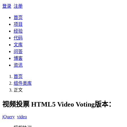
登录
注册
首页
项目
经验
代码
文库
问答
博客
资讯
首页
组件类库
正文
视频投票 HTML5 Video Voting
版本：
jQuery
video