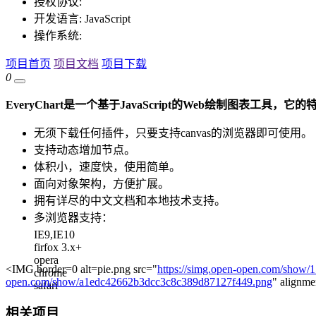
授权协议:
开发语言:
JavaScript
操作系统:
项目首页
项目文档
项目下载
0
EveryChart是一个基于JavaScript的Web绘制图表工具，它的
无须下载任何插件，只要支持canvas的浏览器即可使用。
支持动态增加节点。
体积小，速度快，使用简单。
面向对象架构，方便扩展。
拥有详尽的中文文档和本地技术支持。
多浏览器支持：
IE9,IE10
firfox 3.x+
opera
<IMG border=0 alt=pie.png src="
https://simg.open-open.com/show
chrome
open.com/show/a1edc42662b3dcc3c8c389d87127f449.png
" alignm
safari
相关项目