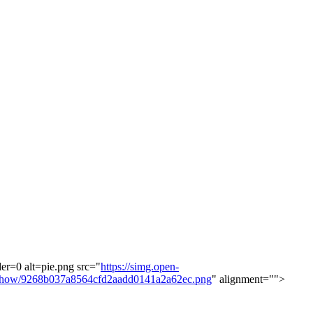
r=0 alt=pie.png src="
https://simg.open-
m/show/9268b037a8564cfd2aadd0141a2a62ec.png
" alignment="">