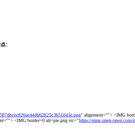
特点：
/1587dbcec820ae444662825c3b51043e.png
" alignment=""> <IMG borde
ent=""> <IMG border=0 alt=pie.png src="
https://simg.open-open.co