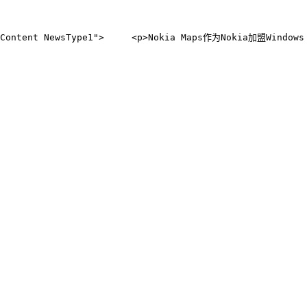
t TextContent NewsType1">     <p>Nokia Maps作为Nokia