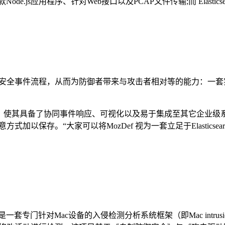
.js应用程序、针对Web接口以及PCAP文件传输;而 Elastic
化方式处理安全事件流程，从而为防御者带来与攻击者相对等的能力：
其具备了协同事件响应、可视化以及易于集成至其它企业级系统的能力，Bry
以保存。“大家可以将MozDef 视为一套立足于Elasticsea
针对Mac设备的入侵检测分析系统框架（即Mac intrusion detec