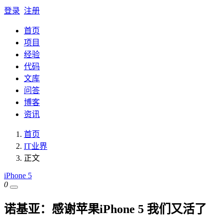
登录
注册
首页
项目
经验
代码
文库
问答
博客
资讯
首页
IT业界
正文
iPhone 5
0
诺基亚：感谢苹果iPhone 5 我们又活了