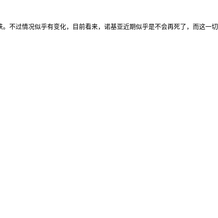
变化，目前看来，诺基亚近期似乎是不会再死了，而这一切还要归功于苹果发布了 iPhone 5。