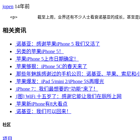
jopen
14年前
   <p>        截至上周，业界还有不少人士看衰诺基亚的成长，甚至是最新的 Wi
相关资讯
诺基亚：感谢苹果iPhone 5 我们又活了
另类的苹果iPhone 5！
苹果iPhone 5上市日期确定！
苹果够狠：iPhone 5C的春天来了
那些年魅族感谢过的手机公司：诺基亚、苹果、索尼和
苹果爆发：iPad 5/mini 2/iPhone 5S再曝光
iPhone 7：我们最想要的“功能”来了！
[图] WiFi 十五岁了：感谢它能让我们在厕所上网
苹果新iPhone有8大看点
诺基亚：我们可以回来！
社区
项目