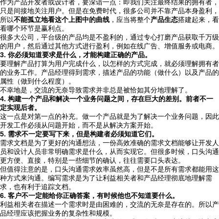
作为产品开发者或设计者，要深谙一点：即我们关注最终结果的拥有者，
只是间接地关注用户。但是在免费时代，很多公司并不靠产品本身盈利，
所以
不能孤立地看这个上图中的曲线
，应当将整个
产品生态
搭建起来，看
看哪个环节是赢利点。
很多大公司，平台级的产品均是不盈利的，通过专心打磨产品获取千万级
的用户，然后通过其他方式进行盈利，例如在线广告、增值服务或电商。
3. 你必须知道要求是什么，才能构建正确的产品。
要理解产品打算为用户完成什么，以怎样的方式完成，就必须理解拥有者
的业务工作。产品经理得到需求，描述产品的功能（做什么）以及产品的
属性（做到什么程度）。
不幸地是，交流的无奈导致需求并非总是被恰如其分地理解了。
4. 构建一个产品和解决一个业务问题之间，存在巨大的差别。前者不一
定实现后者。
这一点是对第一点的补充。做一个产品就是为了解决一个业务问题，因此
开发工作必须从问题开始，而不是从解决方案开始。
5. 需求不一定要写下来，但是构建者必须知道它们。
需求文档是为了更好的沟通想法，一份高效准确的需求文档能够让开发人
员和设计人员非常明确需求是什么，从而实现它。但很多时候，口头沟通
更方便、直接，特别是一些细节的确认，往往需要口头表达。
但值得注意的是，口头沟通需求效率虽然高，但是不是所有需求都能用这
种方式来沟通。编写需求是为了让利益相关者和产品经理彻底地理解需
求，也有利于追踪文档。
6. 客户不一定能给你正确答案，有时候他也不知道要什么。
利益相关者在描述一个需求时是由困难的，交流的无奈是存在的。所以产
品经理应该把握业务的复杂性和规模。