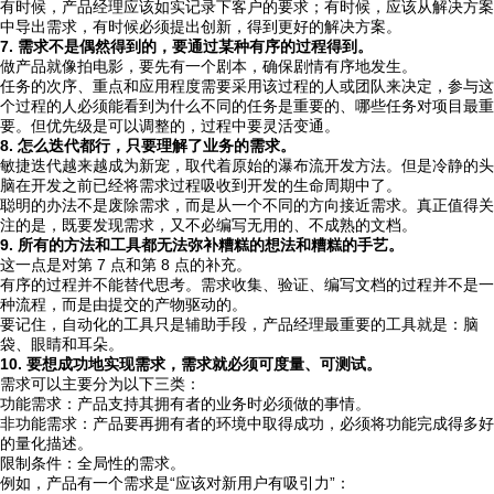
有时候，产品经理应该如实记录下客户的要求；有时候，应该从解决方案
中导出需求，有时候必须提出创新，得到更好的解决方案。
7. 需求不是偶然得到的，要通过某种有序的过程得到。
做产品就像拍电影，要先有一个剧本，确保剧情有序地发生。
任务的次序、重点和应用程度需要采用该过程的人或团队来决定，参与这
个过程的人必须能看到为什么不同的任务是重要的、哪些任务对项目最重
要。但优先级是可以调整的，过程中要灵活变通。
8. 怎么迭代都行，只要理解了业务的需求。
敏捷迭代越来越成为新宠，取代着原始的瀑布流开发方法。但是冷静的头
脑在开发之前已经将需求过程吸收到开发的生命周期中了。
聪明的办法不是废除需求，而是从一个不同的方向接近需求。真正值得关
注的是，既要发现需求，又不必编写无用的、不成熟的文档。
9. 所有的方法和工具都无法弥补糟糕的想法和糟糕的手艺。
这一点是对第 7 点和第 8 点的补充。
有序的过程并不能替代思考。需求收集、验证、编写文档的过程并不是一
种流程，而是由提交的产物驱动的。
要记住，自动化的工具只是辅助手段，产品经理最重要的工具就是：脑
袋、眼睛和耳朵。
10. 要想成功地实现需求，需求就必须可度量、可测试。
需求可以主要分为以下三类：
功能需求：产品支持其拥有者的业务时必须做的事情。
非功能需求：产品要再拥有者的环境中取得成功，必须将功能完成得多好
的量化描述。
限制条件：全局性的需求。
例如，产品有一个需求是“应该对新用户有吸引力”：