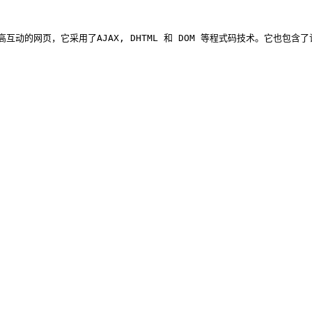
了AJAX, DHTML 和 DOM 等程式码技术。它也包含了许多 CSS 资源。使用授权为 <span cl